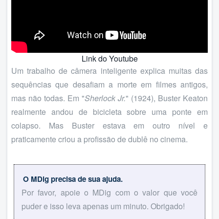
Link do Youtube
Um trabalho de câmera inteligente explica muitas das
sequências que desafiam a morte em filmes antigos,
mas não todas. Em "
Sherlock Jr.
" (1924), Buster Keaton
realmente andou de bicicleta sobre uma ponte em
colapso. Mas Buster estava em outro nível e
praticamente criou a profissão de dublê no cinema.
O MDig precisa de sua ajuda.
Por favor, apoie o MDig com o valor que você
puder e isso leva apenas um minuto. Obrigado!