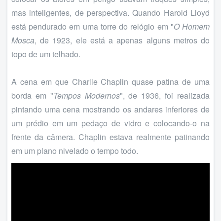
mas inteligentes, de perspectiva. Quando Harold Lloyd
está pendurado em uma torre do relógio em "
O Homem
Mosca
, de 1923, ele está a apenas alguns metros do
topo de um telhado.
A cena em que Charlie Chaplin quase patina de uma
borda em "
Tempos Modernos
", de 1936, foi realizada
pintando uma cena mostrando os andares inferiores de
um prédio em um pedaço de vidro e colocando-o na
frente da câmera. Chaplin estava realmente patinando
em um plano nivelado o tempo todo.