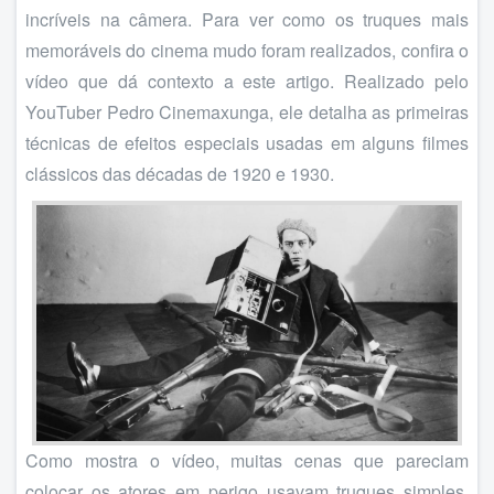
incríveis na câmera. Para ver como os truques mais
memoráveis do cinema mudo foram realizados, confira o
vídeo que dá contexto a este artigo. Realizado pelo
YouTuber Pedro Cinemaxunga, ele detalha as primeiras
técnicas de efeitos especiais usadas em alguns filmes
clássicos das décadas de 1920 e 1930.
Como mostra o vídeo, muitas cenas que pareciam
colocar os atores em perigo usavam truques simples,