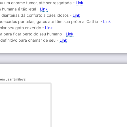
tou um enorme tumor, até ser resgatada -
Link
a humana é tão letal -
Link
 dianteiras dá conforto a cães idosos -
Link
ecados por telas, gatos até têm sua própria 'Catflix' -
Link
olar seu gato enxerido -
Link
r para ficar perto do seu humano -
Link
 definitivo para chamar de seu -
Link
:
em usar Smileys]