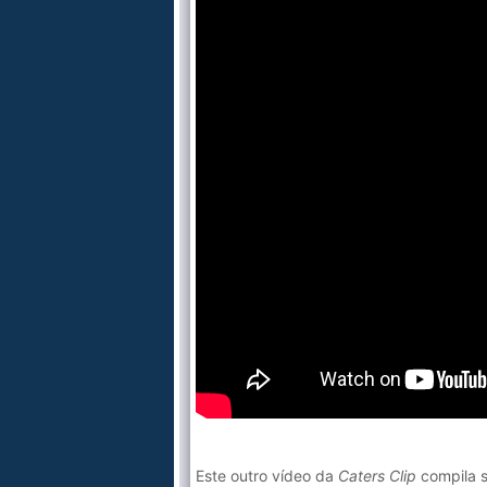
Este outro vídeo da
Caters Clip
compila s