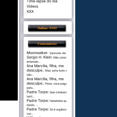
Time-lapse do dia
Videos
XXX
Online: 3143
Comentários
Moonwalker:
"pessoas de cer...
Sergio H. Klein:
Não consigo
entender...
Ana Marcilia, filha, me
desculpe.:
Mas seria bom se
não...
Ana Marcilia, filha, me
desculpe.:
Pese, voce paga
pelo...
Padre Torpe:
Que comparação
lasti...
Padre Torpe:
Hahahaha que
doido. ...
Padre Torpe:
Só é orgânico se
voc...