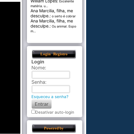
William Lopes:
Excelente
matéria. u...
Ana Marcilia, filha, me
desculpe.:
o serto é cobrar pel...
Ana Marcilia, filha, me
desculpe.:
Ou animal. Esponja
m...
Login
Registro
Login
Nome
:
Senha
:
Esqueceu a senha?
Desativar auto-login
Powered by