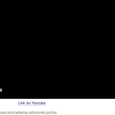
Link do Youtube
uas brincadeiras adoráveis juntos.