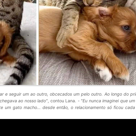
r e seguir um ao outro, obcecados um pelo outro. Ao longo do pri
chegava ao nosso lado"
, contou Lana.
- "Eu nunca imaginei que um 
te um gato macho... desde então, o relacionamento só ficou cada