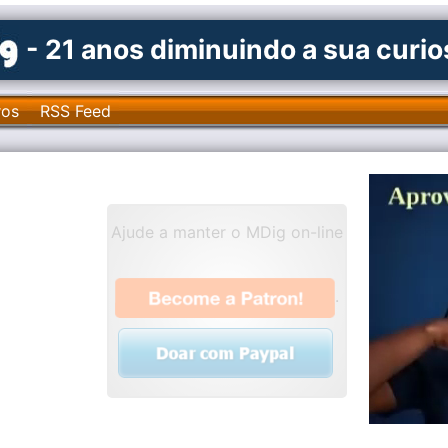
- 21 anos diminuindo a sua curi
ros
RSS Feed
Ajude a manter o MDig on-line
.