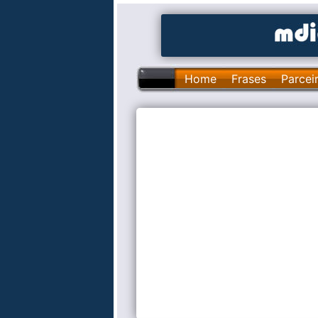
Home
Frases
Parcei