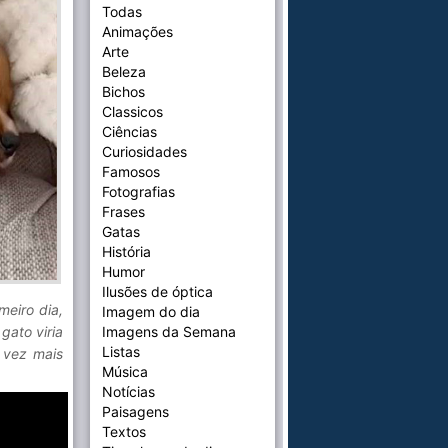
Todas
Animações
Arte
Beleza
Bichos
Classicos
Ciências
Curiosidades
Famosos
Fotografias
Frases
Gatas
História
Humor
Ilusões de óptica
meiro dia,
Imagem do dia
gato viria
Imagens da Semana
Listas
 vez mais
Música
Notícias
Paisagens
Textos