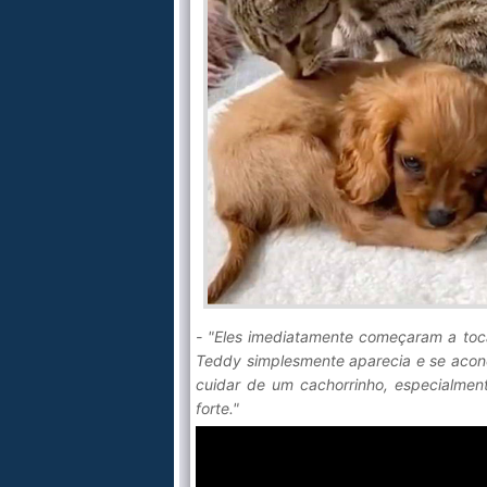
- "Eles imediatamente começaram a toca
Teddy simplesmente aparecia e se acon
cuidar de um cachorrinho, especialmen
forte."