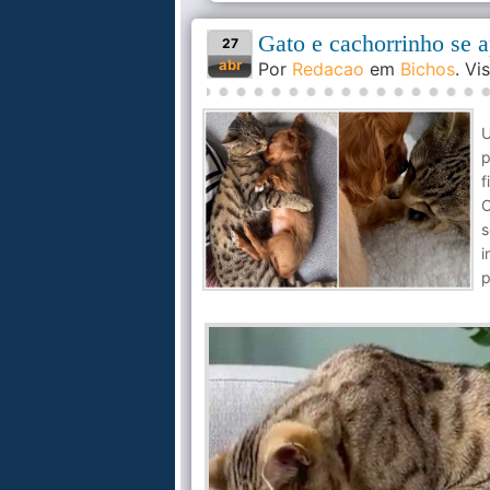
Gato e cachorrinho se 
27
abr
Por
Redacao
em
Bichos
. V
p
f
O
i
p