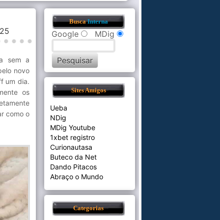
Busca
Interna
0:25
Google
MDig
ia sem a
pelo novo
f um dia.
Sites Amigos
amente os
etamente
Ueba
ar como o
NDig
MDig Youtube
1xbet registro
Curionautasa
Buteco da Net
Dando Pitacos
Abraço o Mundo
Categorias