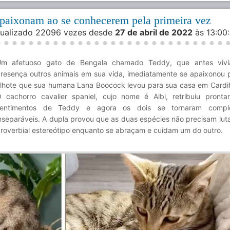
apaixonam ao se conhecerem pela primeira vez
isualizado 22096 vezes desde
27 de abril de 2022
às 13:0
Um afetuoso gato de Bengala chamado Teddy, que antes viv
resença outros animais em sua vida, imediatamente se apaixonou 
ilhote que sua humana Lana Boocock levou para sua casa em Cardif
 cachorro cavalier spaniel, cujo nome é Albi, retribuiu pront
sentimentos de Teddy e agora os dois se tornaram compl
nseparáveis. A dupla provou que as duas espécies não precisam lut
roverbial estereótipo enquanto se abraçam e cuidam um do outro.