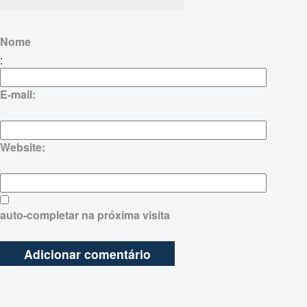
Nome
:
E-mail:
Website:
auto-completar na próxima visita