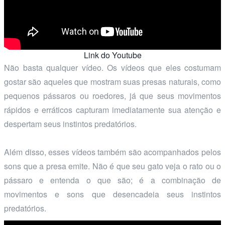
Link do Youtube
Não basta qualquer vídeo. Os vídeos que eles costumam
gostar são aqueles que mostram suas presas naturais, como
pequenos pássaros ou roedores, já que seus movimentos
rápidos e erráticos capturam imediatamente sua atenção e
despertam seus instintos predatórios.
Além disso, esses vídeos também são acompanhados pelos
sons que a presa emite. Não é que seu gato veja o rato ou o
pássaro e entenda o que são; é a combinação de
movimentos e sons que desencadeia seus instintos
predatórios.