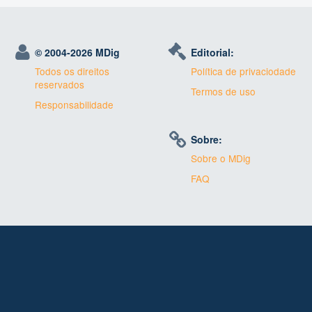
© 2004-
2026 MDig
Editorial:
Todos os direitos
Política de privaciodade
reservados
Termos de uso
Responsabilidade
Sobre:
Sobre o MDig
FAQ