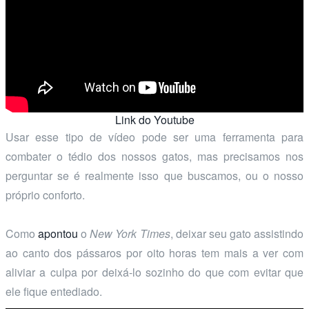
Link do Youtube
Usar esse tipo de vídeo pode ser uma ferramenta para
combater o tédio dos nossos gatos, mas precisamos nos
perguntar se é realmente isso que buscamos, ou o nosso
próprio conforto.
Como
apontou
o
New York Times
, deixar seu gato assistindo
ao canto dos pássaros por oito horas tem mais a ver com
aliviar a culpa por deixá-lo sozinho do que com evitar que
ele fique entediado.