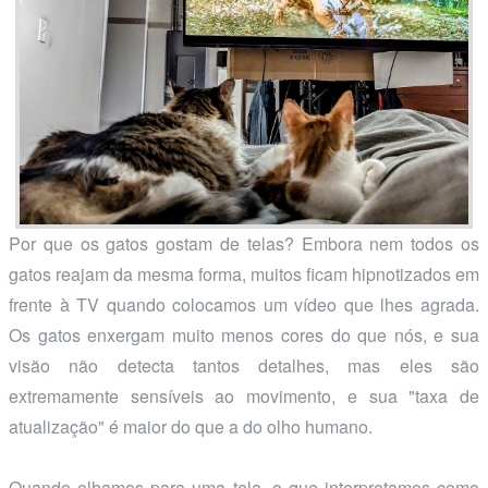
Por que os gatos gostam de telas? Embora nem todos os
gatos reajam da mesma forma, muitos ficam hipnotizados em
frente à TV quando colocamos um vídeo que lhes agrada.
Os gatos enxergam muito menos cores do que nós, e sua
visão não detecta tantos detalhes, mas eles são
extremamente sensíveis ao movimento, e sua "taxa de
atualização" é maior do que a do olho humano.
Quando olhamos para uma tela, o que interpretamos como