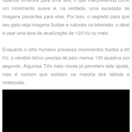
um movimento suave é, na verdade, uma sucessão de
imagens piscantes para eles. Por isso, o segredo para que
seu gato veja imagens fluidas e naturais na televisão, o ideal
é usar uma taxa de atualização de 120 Hz ou mais.
Enquanto o olho humano processa movimentos fluidos a 60
Hz, o cérebro felino precisa de pelo menos 100 quadros por
segundo. Algumas TVs mais novas já permitem este ajuste,
mas é comum que existam na maioria dos tablets e
notebooks.