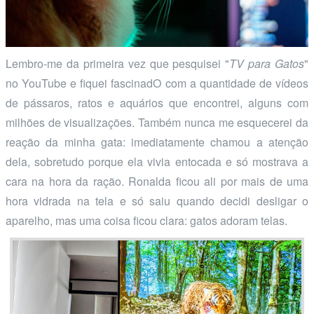
Lembro-me da primeira vez que pesquisei "
TV para Gatos
"
no YouTube e fiquei fascinadO com a quantidade de vídeos
de pássaros, ratos e aquários que encontrei, alguns com
milhões de visualizações. Também nunca me esquecerei da
reação da minha gata: imediatamente chamou a atenção
dela, sobretudo porque ela vivia entocada e só mostrava a
cara na hora da ração. Ronalda ficou ali por mais de uma
hora vidrada na tela e só saiu quando decidi desligar o
aparelho, mas uma coisa ficou clara: gatos adoram telas.