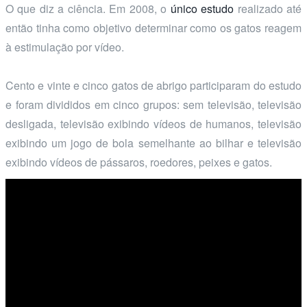
O que diz a ciência. Em 2008, o
único estudo
realizado até
então tinha como objetivo determinar como os gatos reagem
à estimulação por vídeo.
Cento e vinte e cinco gatos de abrigo participaram do estudo
e foram divididos em cinco grupos: sem televisão, televisão
desligada, televisão exibindo vídeos de humanos, televisão
exibindo um jogo de bola semelhante ao bilhar e televisão
exibindo vídeos de pássaros, roedores, peixes e gatos.