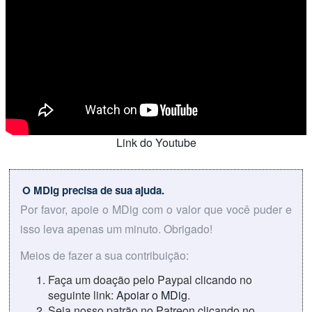
Link do Youtube
O MDig precisa de sua ajuda.
Por favor, apoie o MDig com o valor que você puder e
isso leva apenas um minuto. Obrigado!
Meios de fazer a sua contribuição:
Faça um doação pelo Paypal clicando no
seguinte link:
Apoiar o MDig
.
Seja nosso patrão no Patreon clicando no