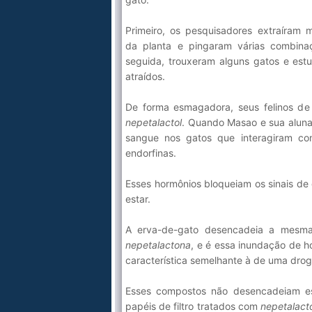
Primeiro, os pesquisadores extraíram 
da planta e pingaram várias combina
seguida, trouxeram alguns gatos e est
atraídos.
De forma esmagadora, seus felinos de
nepetalactol
. Quando Masao e sua alun
sangue nos gatos que interagiram c
endorfinas.
Esses hormônios bloqueiam os sinais de 
estar.
A erva-de-gato desencadeia a mesma
nepetalactona
, e é essa inundação de h
característica semelhante à de uma drog
Esses compostos não desencadeiam es
papéis de filtro tratados com
nepetalact