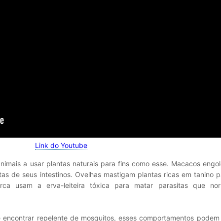
Link do Youtube
animais a usar plantas naturais para fins como esse. Macacos engo
tas de seus intestinos. Ovelhas mastigam plantas ricas em tanino 
arca usam a erva-leiteira tóxica para matar parasitas que no
 encontrar repelente de mosquitos, esses comportamentos podem 