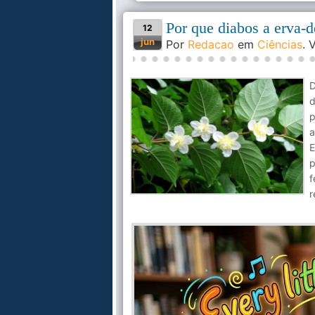
Por que diabos a erva-d
12
jun
Por
Redacao
em
Ciências
. 
D
d
p
a
E
p
f
r