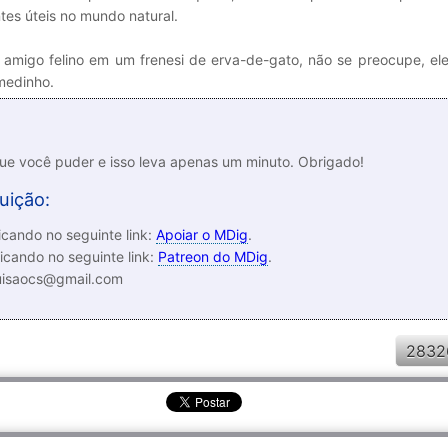
ntes úteis no mundo natural.
 amigo felino em um frenesi de erva-de-gato, não se preocupe, el
medinho.
que você puder e isso leva apenas um minuto. Obrigado!
uição:
cando no seguinte link:
Apoiar o MDig
.
icando no seguinte link:
Patreon do MDig
.
luisaocs@gmail.com
2832