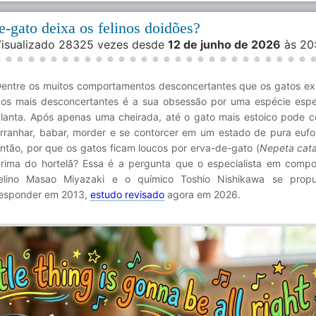
e-gato deixa os felinos doidões?
Visualizado 28325 vezes desde
12 de junho de 2026
às 20
entre os muitos comportamentos desconcertantes que os gatos e
os mais desconcertantes é a sua obsessão por uma espécie espe
lanta. Após apenas uma cheirada, até o gato mais estoico pode 
rranhar, babar, morder e se contorcer em um estado de pura eufori
ntão, por que os gatos ficam loucos por erva-de-gato (
Nepeta cata
rima do hortelã? Essa é a pergunta que o especialista em comp
elino Masao Miyazaki e o químico Toshio Nishikawa se prop
esponder em 2013,
estudo revisado
agora em 2026.