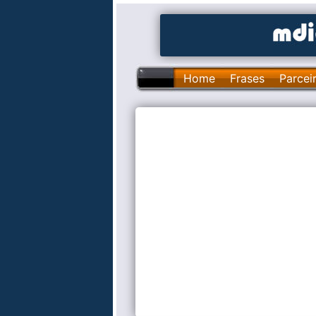
Home
Frases
Parcei