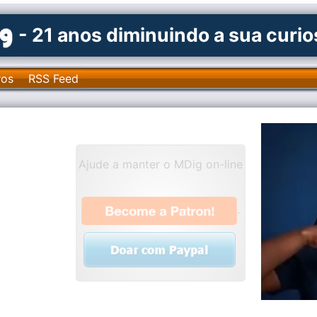
- 21 anos diminuindo a sua curi
ros
RSS Feed
Ajude a manter o MDig on-line
.