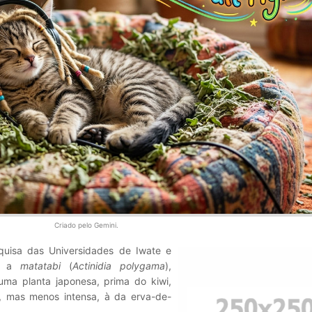
Criado pelo Gemini.
uisa das Universidades de Iwate e
do a
matatabi
(
Actinidia polygama
),
ma planta japonesa, prima do kiwi,
, mas menos intensa, à da erva-de-