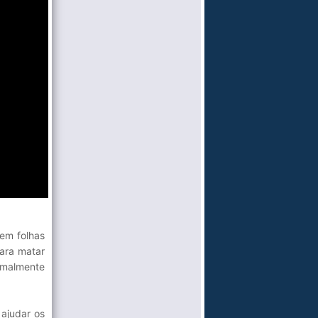
lem folhas
para matar
rmalmente
ajudar os