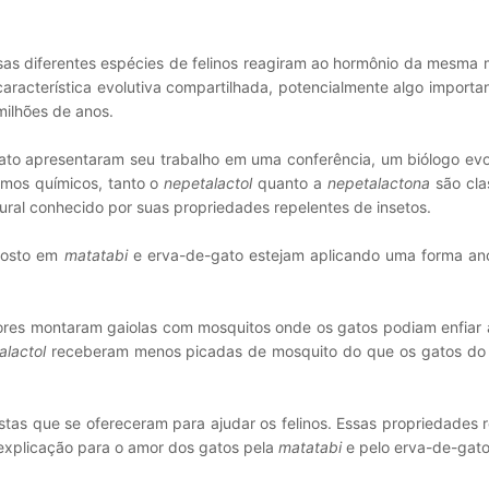
ssas diferentes espécies de felinos reagiram ao hormônio da mesma 
racterística evolutiva compartilhada, potencialmente algo importa
milhões de anos.
to apresentaram seu trabalho em uma conferência, um biólogo evol
rmos químicos, tanto o
nepetalactol
quanto a
nepetalactona
são cla
ural conhecido por suas propriedades repelentes de insetos.
 rosto em
matatabi
e erva-de-gato estejam aplicando uma forma anc
dores montaram gaiolas com mosquitos onde os gatos podiam enfiar
alactol
receberam menos picadas de mosquito do que os gatos do
stas que se ofereceram para ajudar os felinos. Essas propriedades 
 explicação para o amor dos gatos pela
matatabi
e pelo erva-de-gato