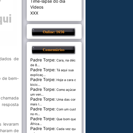
Time-lapse do dia
Videos
XXX
Online: 1656
Comentários
ndados de
Padre Torpe:
Cara, na década
de 8...
Padre Torpe:
Tá aqui sua
explicaç...
 e de bem-
Padre Torpe:
Hoje a cara de
bicic...
Padre Torpe:
Como açúcar é
um ven...
e chamada
Padre Torpe:
Uma das cores
 resposta
mais l...
Padre Torpe:
Com um custo de
no m...
Padre Torpe:
Que bom que a
s levaram
África...
Padre Torpe:
Cada vez que
ulharam de