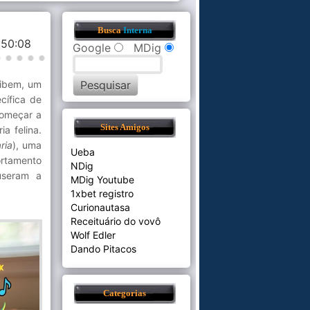
Busca
Interna
:50:08
Google
MDig
xibem, um
cífica de
começar a
Sites Amigos
a felina.
ria
), uma
Ueba
ortamento
NDig
useram a
MDig Youtube
1xbet registro
Curionautasa
Receituário do vovô
Wolf Edler
Dando Pitacos
Categorias