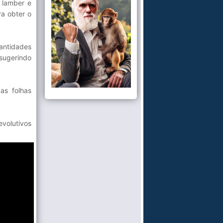
 lamber e
ra obter o
antidades
 sugerindo
as folhas
evolutivos