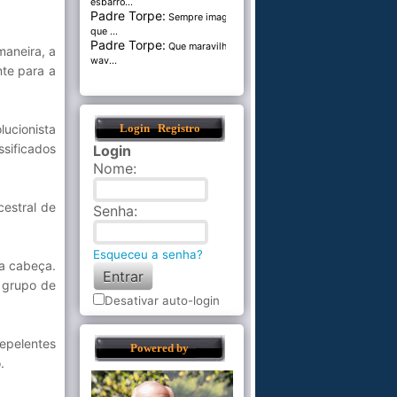
esbarro...
Padre Torpe:
Sempre imaginei
que ...
Padre Torpe:
Que maravilha de
maneira, a
wav...
nte para a
ucionista
Login
Registro
ssificados
Login
Nome
:
estral de
Senha
:
Esqueceu a senha?
 a cabeça.
 grupo de
Desativar auto-login
repelentes
Powered by
.