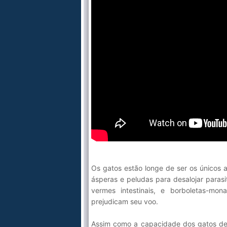
Os gatos estão longe de ser os únicos 
ásperas e peludas para desalojar parasi
vermes intestinais, e borboletas-mon
prejudicam seu voo.
Assim como a capacidade dos gatos de