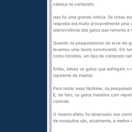
cabeça no composto.
Isso foi uma grande notícia. Se todas e
resposta era muito provavelmente uma ca
sobrevivência dos gatos que remonta a 
Quando os pesquisadores da erva-de-ga
levantou uma teoria convincente. Em te
como iridoides, um tipo de composto nat
Então, talvez os gatos que esfregam o
repelente de insetos.
Para testar essa hipótese, os pesquisa
E, de fato, os gatos tratados com
nepet
controle.
O mesmo efeito foi observado nos cienti
de mosquitos são, atualmente, a melhor