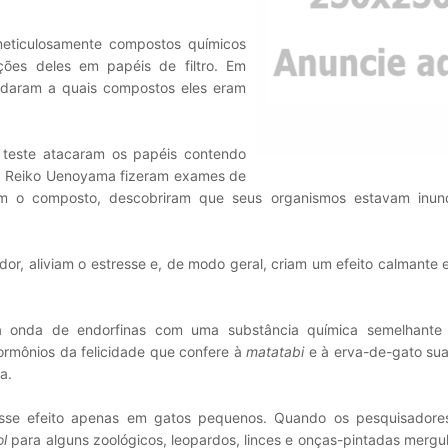
meticulosamente compostos químicos
ções deles em papéis de filtro. Em
udaram a quais compostos eles eram
 teste atacaram os papéis contendo
a Reiko Uenoyama fizeram exames de
om o composto, descobriram que seus organismos estavam inu
dor, aliviam o estresse e, de modo geral, criam um efeito calmante
 onda de endorfinas com uma substância química semelhant
ormônios da felicidade que confere à
matatabi
e à erva-de-gato sua
a.
se efeito apenas em gatos pequenos. Quando os pesquisadore
ol
para alguns zoológicos, leopardos, linces e onças-pintadas merg