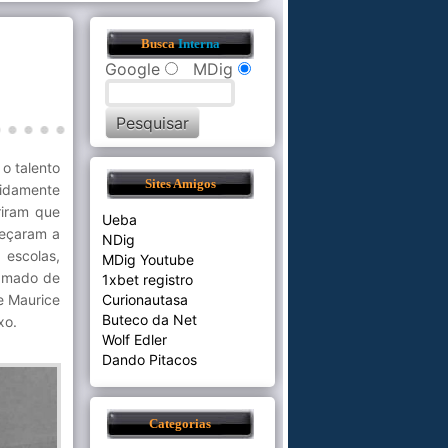
Busca
Interna
Google
MDig
o talento
Sites Amigos
pidamente
riram que
Ueba
meçaram a
NDig
 escolas,
MDig Youtube
mado de
1xbet registro
 e Maurice
Curionautasa
Buteco da Net
xo.
Wolf Edler
Dando Pitacos
Categorias