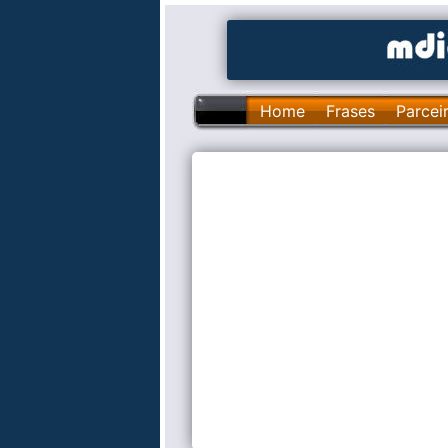
Home
Frases
Parcei