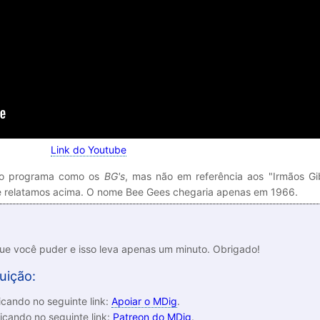
Link do Youtube
 no programa como os
BG's
, mas não em referência aos "Irmãos G
ue relatamos acima. O nome Bee Gees chegaria apenas em 1966.
que você puder e isso leva apenas um minuto. Obrigado!
uição:
cando no seguinte link:
Apoiar o MDig
.
icando no seguinte link:
Patreon do MDig
.