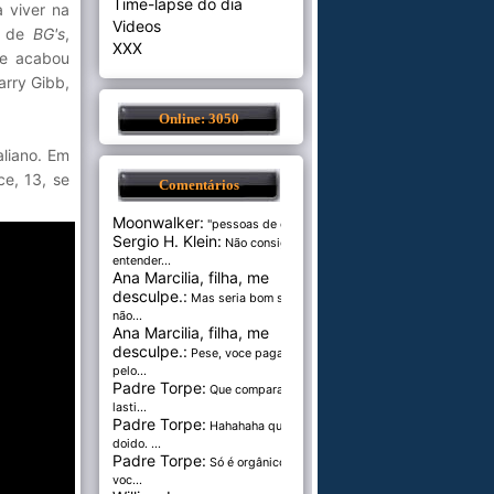
Time-lapse do dia
 viver na
Videos
e de
BG's
,
XXX
 e acabou
arry Gibb,
Online: 3050
liano. Em
e, 13, se
Comentários
Moonwalker:
"pessoas de cer...
Sergio H. Klein:
Não consigo
entender...
Ana Marcilia, filha, me
desculpe.:
Mas seria bom se
não...
Ana Marcilia, filha, me
desculpe.:
Pese, voce paga
pelo...
Padre Torpe:
Que comparação
lasti...
Padre Torpe:
Hahahaha que
doido. ...
Padre Torpe:
Só é orgânico se
voc...