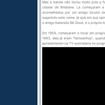
Mas a banda não durou muito pois a fa
cidade de Brisbane. Lá começaram a
aconselhados por um amigo locutor de
sugerindo este nome, já que em sua opin
o amigo baterista Bill Good, e o próprio l
Em 1959, começaram a tocar em program
1963, eles já eram "famosinhos", quan
apresentaram na TV australiana no prog