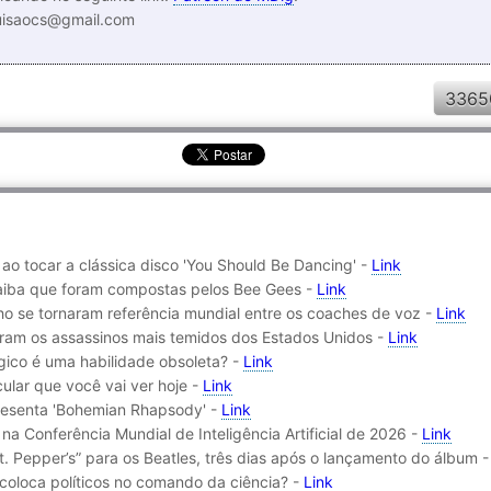
luisaocs@gmail.com
3365
ao tocar a clássica disco 'You Should Be Dancing' -
Link
saiba que foram compostas pelos Bee Gees -
Link
ho se tornaram referência mundial entre os coaches de voz -
Link
aram os assassinos mais temidos dos Estados Unidos -
Link
ógico é uma habilidade obsoleta? -
Link
ular que você vai ver hoje -
Link
presenta 'Bohemian Rhapsody' -
Link
na Conferência Mundial de Inteligência Artificial de 2026 -
Link
t. Pepper’s” para os Beatles, três dias após o lançamento do álbum 
coloca políticos no comando da ciência? -
Link