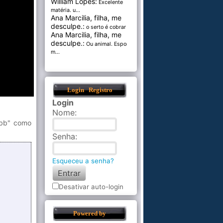
William Lopes:
Excelente
matéria. u...
Ana Marcilia, filha, me
desculpe.:
o serto é cobrar pel...
Ana Marcilia, filha, me
desculpe.:
Ou animal. Esponja
m...
Login
Registro
Login
Nome
:
ibb" como
Senha
:
Esqueceu a senha?
Desativar auto-login
Powered by