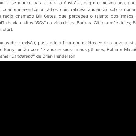
mília se mudou para a para a Austrália, naquele mesmo ano, para
 tocar em eventos e rádios com relativa audiência sob o nom
 rádio chamado Bill Gates, que percebeu o talento dos irmãos
ião havia muitos "
BGs
" na vida deles (Barbara Gibb, a mãe deles; B
ocutor).
as de televisão, passando a ficar conhecidos entre o povo austra
do Barry, então com 17 anos e seus irmãos gêmeos, Robin e Mauric
rama "
Bandstand
" de Brian Henderson.