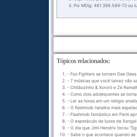
Pix MDig: 461.396.566-72 ou 
Tópicos relacionados:
- Foo Fighters se tornam Dee Gees 
- 7 músicas que você talvez não 
- Chitãozinho & Xororó e Zé Ramal
- Como dois adolescentes se torn
- Ler as horas em um relógio anal
- O flashmob natalino mais espetac
- Flashmob fantástico em Paris a
- O espetáculo de luzes de Xangai 
- O dia que Jimi Hendrix tocou “Sg
- Sabe o que acontece quando se 