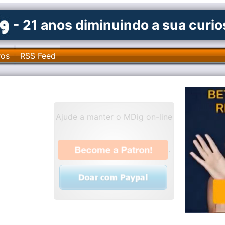
- 21 anos diminuindo a sua curi
ros
RSS Feed
Ajude a manter o MDig on-line
.