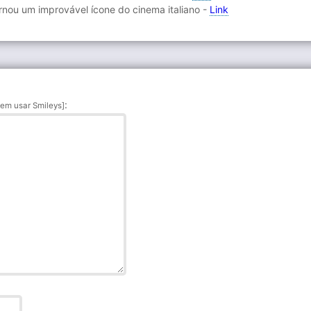
ornou um improvável ícone do cinema italiano -
Link
:
em usar Smileys]