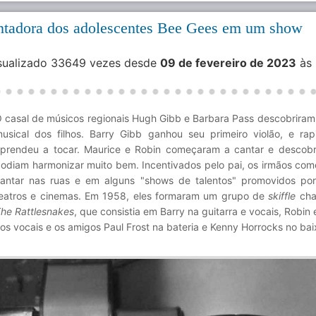
tadora dos adolescentes Bee Gees em um show
isualizado 33649 vezes desde
09 de fevereiro de 2023
às
 casal de músicos regionais Hugh Gibb e Barbara Pass descobriram 
usical dos filhos. Barry Gibb ganhou seu primeiro violão, e ra
prendeu a tocar. Maurice e Robin começaram a cantar e descob
odiam harmonizar muito bem. Incentivados pelo pai, os irmãos co
antar nas ruas e em alguns "shows de talentos" promovidos por
eatros e cinemas. Em 1958, eles formaram um grupo de
skiffle
cha
he Rattlesnakes
, que consistia em Barry na guitarra e vocais, Robin
os vocais e os amigos Paul Frost na bateria e Kenny Horrocks no bai