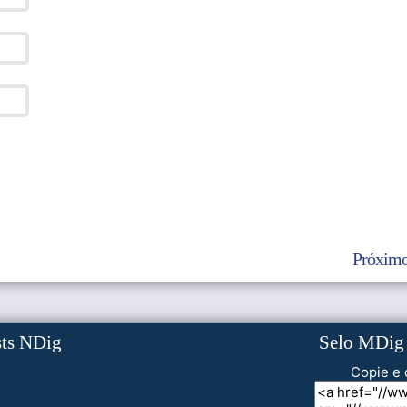
Próximo
sts NDig
Selo MDig
Copie e 