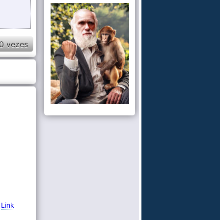
0 vezes
-
Link