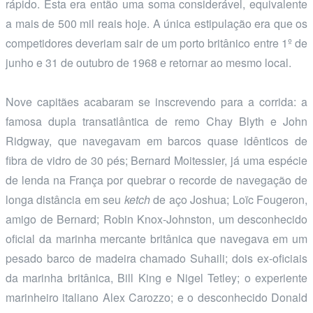
rápido. Esta era então uma soma considerável, equivalente
a mais de 500 mil reais hoje. A única estipulação era que os
competidores deveriam sair de um porto britânico entre 1º de
junho e 31 de outubro de 1968 e retornar ao mesmo local.
Nove capitães acabaram se inscrevendo para a corrida: a
famosa dupla transatlântica de remo Chay Blyth e John
Ridgway, que navegavam em barcos quase idênticos de
fibra de vidro de 30 pés; Bernard Moitessier, já uma espécie
de lenda na França por quebrar o recorde de navegação de
longa distância em seu
ketch
de aço Joshua; Loïc Fougeron,
amigo de Bernard; Robin Knox-Johnston, um desconhecido
oficial da marinha mercante britânica que navegava em um
pesado barco de madeira chamado Suhaili; dois ex-oficiais
da marinha britânica, Bill King e Nigel Tetley; o experiente
marinheiro italiano Alex Carozzo; e o desconhecido Donald