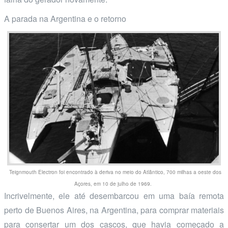
A parada na Argentina e o retorno
Teignmouth Electron foi encontrado à deriva no meio do Atlântico, 700 milhas a oeste dos
Açores, em 10 de julho de 1969.
Incrivelmente, ele até desembarcou em uma baía remota
perto de Buenos Aires, na Argentina, para comprar materiais
para consertar um dos cascos, que havia começado a