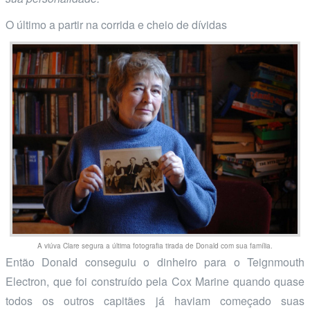
O último a partir na corrida e cheio de dívidas
A viúva Clare segura a última fotografia tirada de Donald com sua família.
Então Donald conseguiu o dinheiro para o Teignmouth
Electron, que foi construído pela Cox Marine quando quase
todos os outros capitães já haviam começado suas