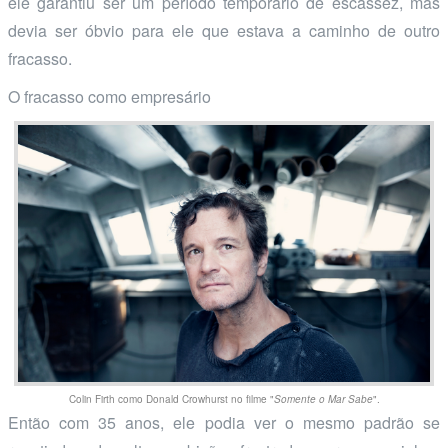
ele garantiu ser um período temporário de escassez, mas
devia ser óbvio para ele que estava a caminho de outro
fracasso.
O fracasso como empresário
Colin Firth como Donald Crowhurst no filme "
Somente o Mar Sabe
".
Então com 35 anos, ele podia ver o mesmo padrão se