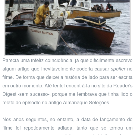
Parecia uma infeliz coincidência, já que dificilmente escrevo
algum artigo que inevitavelmente poderia causar
spoiler
no
filme. De forma que deixei a história de lado para ser escrita
em outro momento. Até tentei encontrá-la no site da Reader's
Digest -sem sucesso-, porque me lembrava que tinha lido o
relato do episódio no antigo Almanaque Seleções.
Nos anos seguintes, no entanto, a data de lançamento do
filme foi repetidamente adiada, tanto que se tornou um