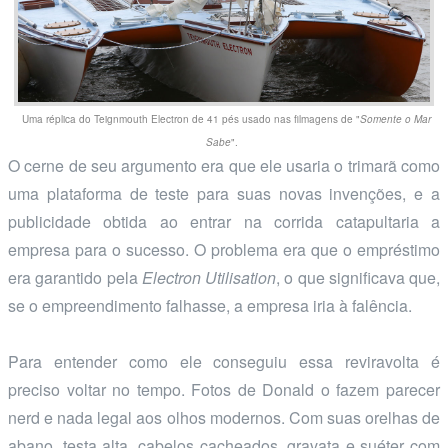
Uma réplica do Teignmouth Electron de 41 pés usado nas filmagens de "
Somente o Mar
Sabe
".
O cerne de seu argumento era que ele usaria o trimarã como
uma plataforma de teste para suas novas invenções, e a
publicidade obtida ao entrar na corrida catapultaria a
empresa para o sucesso. O problema era que o empréstimo
era garantido pela
Electron Utilisation
, o que significava que,
se o empreendimento falhasse, a empresa iria à falência.
Para entender como ele conseguiu essa reviravolta é
preciso voltar no tempo. Fotos de Donald o fazem parecer
nerd e nada legal aos olhos modernos. Com suas orelhas de
abano, testa alta, cabelos cacheados, gravata e suéter com