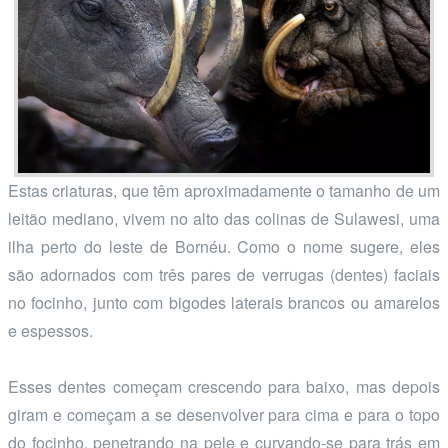
Estas criaturas, que têm aproximadamente o tamanho de um
leitão mediano, vivem no alto das colinas de Sulawesi, uma
ilha perto do leste de Bornéu. Como o nome sugere, eles
são adornados com três pares de verrugas (dentes) faciais
no focinho, junto com bigodes laterais brancos ou amarelos
e espessos.
Esses dentes começam crescendo para baixo, mas depois
giram e começam a se desenvolver para cima e para o topo
do focinho, penetrando na pele e curvando-se para trás em