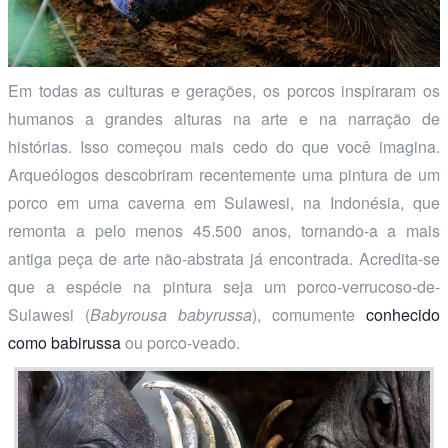
Em todas as culturas e gerações, os porcos inspiraram os
humanos a grandes alturas na arte e na narração de
histórias. Isso começou mais cedo do que você imagina.
Arqueólogos descobriram recentemente uma pintura de um
porco em uma caverna em Sulawesi, na Indonésia, que
remonta a pelo menos 45.500 anos, tornando-a a mais
antiga peça de arte não-abstrata já encontrada. Acredita-se
que a espécie na pintura seja um porco-verrucoso-de-
Sulawesi (
Babyrousa babyrussa
), comumente
conhecido
como babirussa
ou porco-veado.