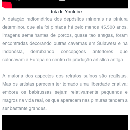
Link do Youtube
A datação radiométrica dos depósitos minerais na pintura
determinou que ela foi pintada há pelo menos 45.500 anos.
Imagens semelhantes de porcos, quase tão antigas, foram
encontradas decorando outras cavernas em Sulawesi e na
Indonésia, derrubando concepções anteriores que
colocavam a Europa no centro da produção artística antiga.
A maioria dos aspectos dos retratos suínos são realistas.
Mas os artistas parecem ter tomado uma liberdade criativa:
embora os babirussas sejam relativamente pequenos e
magros na vida real, os que aparecem nas pinturas tendem a
ser bastante grandes.