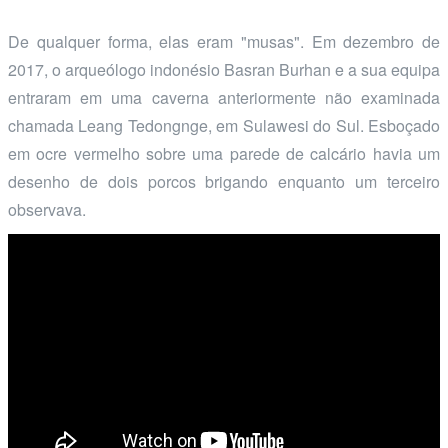
De qualquer forma, elas eram "musas". Em dezembro de
2017, o arqueólogo indonésio Basran Burhan e a sua equipa
entraram em uma caverna anteriormente não examinada
chamada Leang Tedongnge, em Sulawesi do Sul. Esboçado
em ocre vermelho sobre uma parede de calcário havia um
desenho de dois porcos brigando enquanto um terceiro
observava.