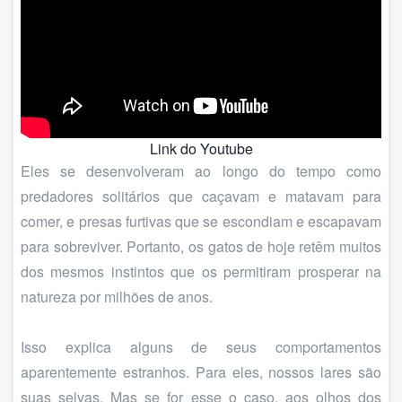
Link do Youtube
Eles se desenvolveram ao longo do tempo como
predadores solitários que caçavam e matavam para
comer, e presas furtivas que se escondiam e escapavam
para sobreviver. Portanto, os gatos de hoje retêm muitos
dos mesmos instintos que os permitiram prosperar na
natureza por milhões de anos.
Isso explica alguns de seus comportamentos
aparentemente estranhos. Para eles, nossos lares são
suas selvas. Mas se for esse o caso, aos olhos dos