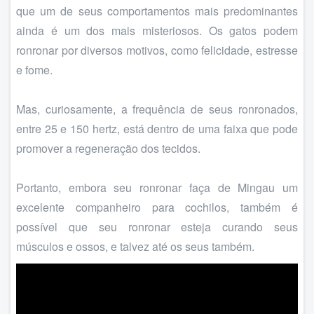
que um de seus comportamentos mais predominantes
ainda é um dos mais misteriosos. Os gatos podem
ronronar por diversos motivos, como felicidade, estresse
e fome.
Mas, curiosamente, a frequência de seus ronronados,
entre 25 e 150 hertz, está dentro de uma faixa que pode
promover a regeneração dos tecidos.
Portanto, embora seu ronronar faça de Mingau um
excelente companheiro para cochilos, também é
possível que seu ronronar esteja curando seus
músculos e ossos, e talvez até os seus também.