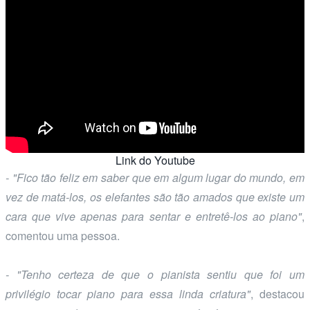
Link do Youtube
- "Fico tão feliz em saber que em algum lugar do mundo, em
vez de matá-los, os elefantes são tão amados que existe um
cara que vive apenas para sentar e entretê-los ao piano"
,
comentou uma pessoa.
- "Tenho certeza de que o pianista sentiu que foi um
privilégio tocar piano para essa linda criatura"
, destacou