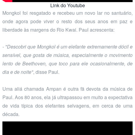
Link do Youtube
Mongkol foi resgatado e recebeu um novo lar no santuário,
onde agora pode viver o resto dos seus anos em paz e
liberdade às margens do Rio Kwai. Paul acrescenta:
- "Descobri que Mongkol é um elefante extremamente dócil e
sensível, que gosta de música, especialmente o movimento
lento de Beethoven, que toco para ele ocasionalmente, de
dia e de noite"
, disse Paul.
Uma aliá chamada Ampan é outra fã devota da música de
Paul. Aos 80 anos, ela já ultrapassou em muito a expectativa
de vida típica dos elefantes selvagens, em cerca de uma
década.