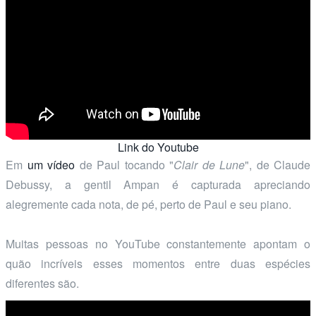
Link do Youtube
Em
um vídeo
de Paul tocando "
Clair de Lune
", de Claude
Debussy, a gentil Ampan é capturada apreciando
alegremente cada nota, de pé, perto de Paul e seu piano.
Muitas pessoas no YouTube constantemente apontam o
quão incríveis esses momentos entre duas espécies
diferentes são.