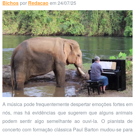
Bichos
por
Redacao
em 24/07/25
A música pode frequentemente despertar emoções fortes em
nós, mas há evidências que sugerem que alguns animais
podem sentir algo semelhante ao ouvi-la. O pianista de
concerto com formação clássica Paul Barton mudou-se para