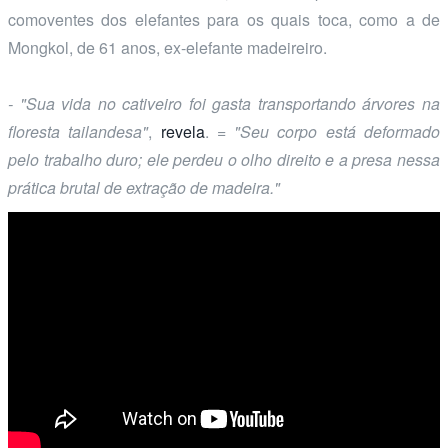
comoventes dos elefantes para os quais toca, como a de
Mongkol, de 61 anos, ex-elefante madeireiro.
- "Sua vida no cativeiro foi gasta transportando árvores na
floresta tailandesa"
,
revela
.
= "Seu corpo está deformado
pelo trabalho duro; ele perdeu o olho direito e a presa nessa
prática brutal de extração de madeira."