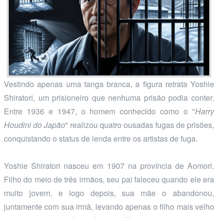
Vestindo apenas uma tanga branca, a figura retrata Yoshie
Shiratori, um prisioneiro que nenhuma prisão podia conter.
Entre 1936 e 1947, o homem conhecido como o "
Harry
Houdini do Japão
" realizou quatro ousadas fugas de prisões,
conquistando o status de lenda entre os artistas de fuga.
Yoshie Shiratori nasceu em 1907 na província de Aomori.
Filho do meio de três irmãos, seu pai faleceu quando ele era
muito jovem, e logo depois, sua mãe o abandonou,
juntamente com sua irmã, levando apenas o filho mais velho