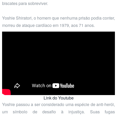
biscates para sobreviver.
Yoshie Shiratori, o homem que nenhuma prisão podia conter,
morreu de ataque cardíaco em 1979, aos 71 anos.
Link do Youtube
Yoshie passou a ser considerado uma espécie de anti-herói,
um símbolo de desafio à injustiça. Suas fugas