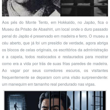
Aos pés do Monte Tento, em Hokkaido, no Japão, fica o
Museu da Prisão de Abashiri, um local onde o duro passado
penal do Japão é preservado em madeira e ferro. O museu a
céu aberto, que já foi um presídio de verdade, agora abriga
os blocos de celas originais, os escritórios da administração
e a capela, todos realocados e restaurados para mostrar
como era a vida por trás de suas frias paredes de madeira.
Ao vagar por seus corredores escuros, os visitantes
frequentemente se deparam com uma visão surpreendente:
um manequim em tamanho real pendurado nas vigas.