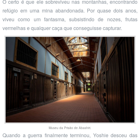
O certo é que ele sobreviveu nas montanhas, encontrando
refúgio em uma mina abandonada. Por quase dois anos,
viveu como um fantasma, subsistindo de nozes, frutas
vermelhas e qualquer caça que conseguisse capturar.
Museu da Prisão de Abashiri.
Quando a guerra finalmente terminou, Yoshie desceu das