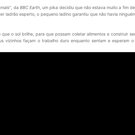
mals
", da
BBC Earth
, um pika decidiu que não estava muito a fim de
uer ladrão esperto, o pequeno ladino garantiu que não havia ningu
 que o sol brilhe, para que possam coletar alimentos e construir se
us vizinhos façam o trabalho duro enquanto sentam e esperam 