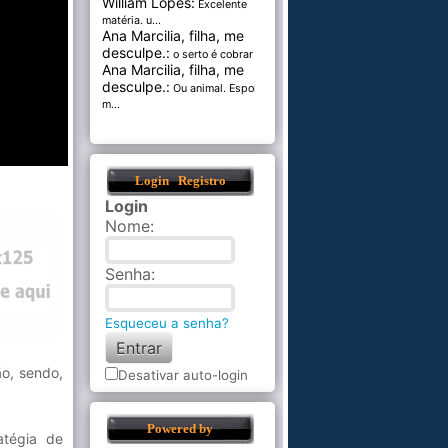
William Lopes:
Excelente
matéria. u...
Ana Marcilia, filha, me
desculpe.:
o serto é cobrar pel...
Ana Marcilia, filha, me
desculpe.:
Ou animal. Esponja
m...
Login
Registro
Login
Nome
:
Senha
:
Esqueceu a senha?
o, sendo,
Desativar auto-login
Powered by
atégia de