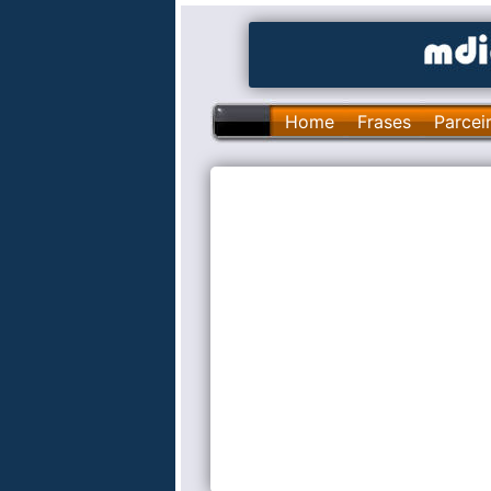
Home
Frases
Parcei