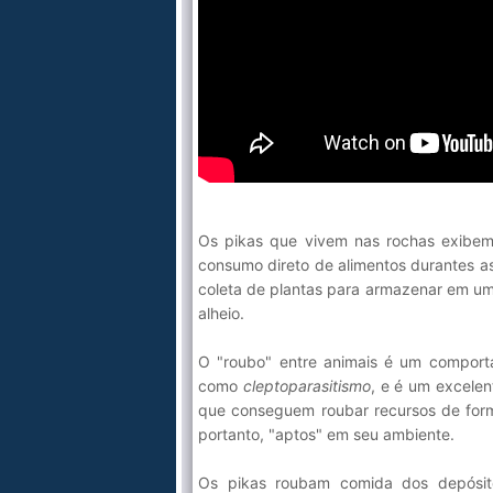
Os pikas que vivem nas rochas exibem
consumo direto de alimentos durantes a
coleta de plantas para armazenar em uma
alheio.
O "roubo" entre animais é um comport
como
cleptoparasitismo
, e é um excelen
que conseguem roubar recursos de form
portanto, "aptos" em seu ambiente.
Os pikas roubam comida dos depósito