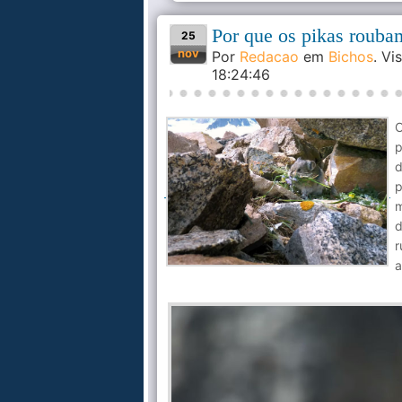
Por que os pikas rouba
25
nov
Por
Redacao
em
Bichos
. V
18:24:46
O
p
d
p
m
d
r
a