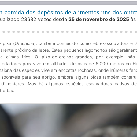
m comida dos depósitos de alimentos uns dos outr
isualizado 23682 vezes desde
25 de novembro de 2025
às
 pika (
Otochona
). também conhecido como lebre-assobiadora e l
arente próximo da lebre. Estes pequenos lagomorfos são geralment
e climas frios. O pika-de-orelhas-grandes, por exemplo, não
redadores pois vive em altitudes de mais de 6.000 metros no Hi
aioria das espécies vive em encostas rochosas, onde inúmeras fen
isponíveis para seu abrigo, embora alguns pikas também constr
udimentares. Mas há algumas espécies escavadoras nativas de
bertas.