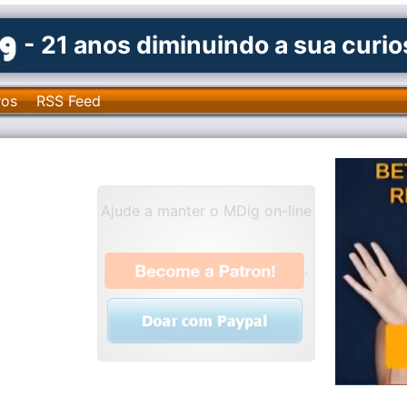
- 21 anos diminuindo a sua curi
ros
RSS Feed
Ajude a manter o MDig on-line
.