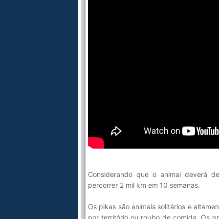
Considerando que o animal deverá de
percorrer 2 mil km em 10 semanas.
Os pikas são animais solitários e altame
por território ou roubo de comida. Os p