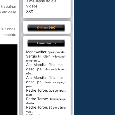
Time-lapse do dia
Videos
 trabalhar
XXX
ém em casa
Online: 2007
us ninhos.
o momento
Comentários
Moonwalker:
"pessoas de cer...
Sergio H. Klein:
Não consigo
entender...
Ana Marcilia, filha, me
desculpe.:
Mas seria bom se
não...
Ana Marcilia, filha, me
desculpe.:
Pese, voce paga
pelo...
Padre Torpe:
Que comparação
lasti...
Padre Torpe:
Hahahaha que
doido. ...
Padre Torpe:
Só é orgânico se
voc...