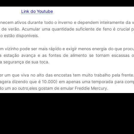
Link do Youtube
anecem ativos durante todo o inverno e dependem inteiramente da 
de verão. Acumular uma quantidade suficiente de feno é crucial p
o estão disponíveis.
m vizinho pode ser mais rápido e exigir menos energia do que proc
a estação avança e as fontes de alimento se tornam escassas 
a segurança de sua toca.
r um que viva no alto das encostas tem muito trabalho pela frente
exagera dizendo que é 10.000) em apenas uma temporada para comp
do um ao outro,eles gostam de emular Freddie Mercury.