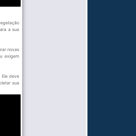
vegetação
ara a sua
urar novas
ou exigem
. Ele deve
letar sua