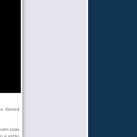
ka deverá
lvem lutas
io e estão