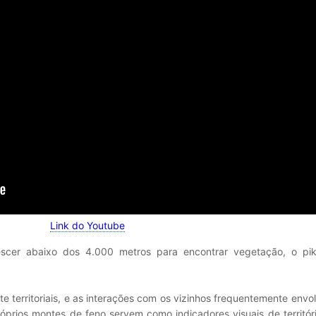
Link do Youtube
scer abaixo dos 4.000 metros para encontrar vegetação, o pi
nte territoriais, e as interações com os vizinhos frequentemente envo
róprios montes de feno servem como indicadores visuais de territór