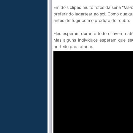
Em dois clipes muito fofos da série "
Mam
preferindo lagartear ao sol. Como qualq
antes de fugir com o produto do roubo.
Eles esperam durante todo o inverno até
Mas alguns indivíduos esperam que se
perfeito para atacar.