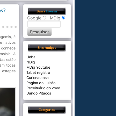
os?
Busca
Interna
Google
MDig
ágomis, é
e nativos
 conhece
Sites Amigos
malaia. A
Ueba
das estão
NDig
uam tocas
MDig Youtube
 estepes
1xbet registro
Curionautasa
Página do Luisão
Receituário do vovô
Dando Pitacos
Categorias