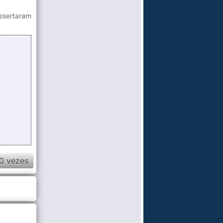
desertaram
0 vezes