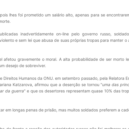
ois lhes foi prometido um salário alto, apenas para se encontrar
morte.
ublicadas inadvertidamente on-line pelo governo russo, soldad
 violento e sem lei que abusa de suas próprias tropas para manter o
vel afetou gravemente o moral. A alta probabilidade de ser morto 
um desejo de sobreviver.
de Direitos Humanos da ONU. em setembro passado, pela Relatora E
riana Katzarova, afirmou que a deserção se tornou "
uma das princ
par da guerra
" e que os desertores representam quase 10% das trop
ar em longas penas de prisão, mas muitos soldados preferem a cade
nha de frente a reação das autoridades russas não foi melhorar as