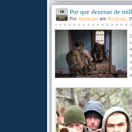
Por que dezenas de milh
19
jan
Por
Redacao
em
Notícias
. 
D
U
a
t
o
c
p