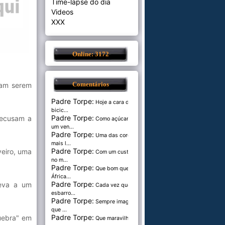
Time-lapse do dia
Videos
XXX
Online: 3172
tam serem
Comentários
Padre Torpe:
Hoje a cara de
bicic...
Padre Torpe:
recusam a
Como açúcar é
um ven...
Padre Torpe:
Uma das cores
mais l...
Padre Torpe:
veiro, uma
Com um custo de
no m...
Padre Torpe:
Que bom que a
África...
Padre Torpe:
leva a um
Cada vez que
esbarro...
Padre Torpe:
Sempre imaginei
que ...
Padre Torpe:
quebra" em
Que maravilha de