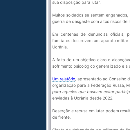
sua disposição para lutar.
Muitos soldados se sentem enganados, p
guerra de desgaste com altos riscos de 
Em centenas de denúncias oficiais, p
familiares
descrevem um aparato
militar
Ucrânia.
A falta de um objetivo claro e alcançá
sofrimento psicológico generalizado e a 
Um relatório
, apresentado ao Conselho 
organização para a Federação Russa, Ma
para aqueles que buscam evitar partici
enviadas à Ucrânia desde 2022.
Deserção e recusa em lutar podem result
de frente.
Ciente da debandada de militares da li