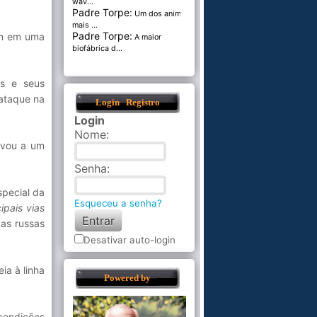
wav...
Padre Torpe:
Um dos animais
mais ...
Padre Torpe:
em em uma
A maior
biofábrica d...
os e seus
 ataque na
Login
Registro
Login
Nome
:
levou a um
Senha
:
special da
Esqueceu a senha?
ipais vias
as russas
Desativar auto-login
ia à linha
Powered by
 condições