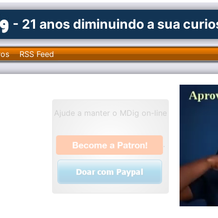
- 21 anos diminuindo a sua curi
ros
RSS Feed
Ajude a manter o MDig on-line
.