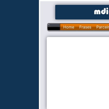
Home
Frases
Parcei