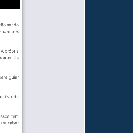
stão sendo
ender aos
 A própria
enderem às
para guiar
cativo de
ussos têm
para saber