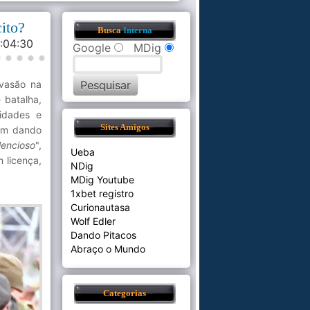
ito?
Busca
Interna
8:04:30
Google
MDig
nvasão na
 batalha,
ridades e
Sites Amigos
cam dando
lencioso
",
Ueba
 licença,
NDig
MDig Youtube
1xbet registro
Curionautasa
Wolf Edler
Dando Pitacos
Abraço o Mundo
Categorias