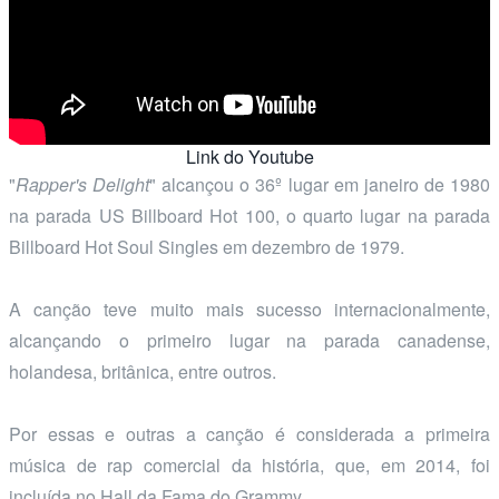
Link do Youtube
"
Rapper's Delight
" alcançou o 36º lugar em janeiro de 1980
na parada US Billboard Hot 100, o quarto lugar na parada
Billboard Hot Soul Singles em dezembro de 1979.
A canção teve muito mais sucesso internacionalmente,
alcançando o primeiro lugar na parada canadense,
holandesa, britânica, entre outros.
Por essas e outras a canção é considerada a primeira
música de rap comercial da história, que, em 2014, foi
incluída no Hall da Fama do Grammy.