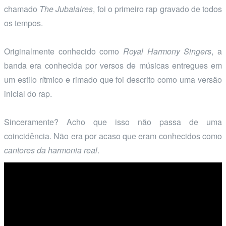
chamado
The Jubalaires
, foi o primeiro rap gravado de todos
os tempos.
Originalmente conhecido como
Royal Harmony Singers
, a
banda era conhecida por versos de músicas entregues em
um estilo rítmico e rimado que foi descrito como uma versão
inicial do rap.
Sinceramente? Acho que isso não passa de uma
coincidência. Não era por acaso que eram conhecidos como
cantores da harmonia real
.