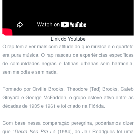
Link do Youtube
O rap tem a ver mais com atitude do que música e o quarteto
era pura música. O rap nasceu de experiências específicas
de comunidades negras e latinas urbanas sem harmonia,
sem melodia e sem nada.
Formado por Orville Brooks, Theodore (Ted) Brooks, Caleb
Ginyard e George McFadden, o grupo esteve ativo entre as
décadas de 1935 e 1961 e foi criado na Flórida.
Com base nessa comparação peregrina, poderíamos dizer
que "
Deixa Isso Pra Lá
(1964), do Jair Rodrigues foi uma