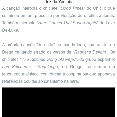
Link do Youtube
A canção interpola o chiclete "
Good Times
" do Chic, o que
culminou em um processo por violação de direitos autorais.
Também interpola "
Here Comes That Sound Again
" do Love
De-Luxe.
A própria canção "deu cria" no mundo todo, com um tal de
Diego cantando errado os versos de "
Rapper's Delight
". Os
chicletes "
The Ketchup Song (Aserejé)
", do grupo espanhol
Las Ketchup
e "
Ragatanga
, do Rouge, se torram um
fenômeno midiático, com direito a conpiranoia que apontava
referências ocultas ao satanismo na letra.