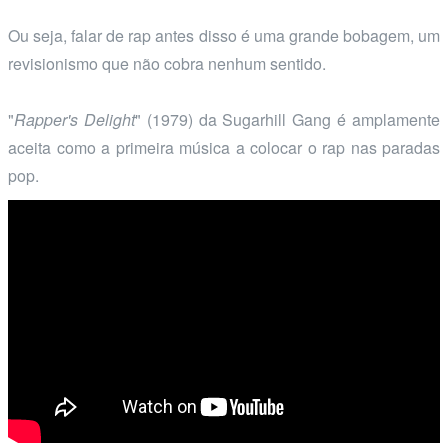
Ou seja, falar de rap antes disso é uma grande bobagem, um
revisionismo que não cobra nenhum sentido.
"
Rapper's Delight
" (1979) da Sugarhill Gang é amplamente
aceita como a primeira música a colocar o rap nas paradas
pop.