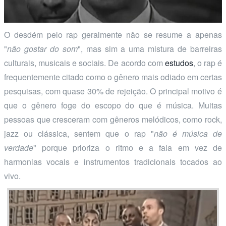
O desdém pelo rap geralmente não se resume a apenas
"
não gostar do som
", mas sim a uma mistura de barreiras
culturais, musicais e sociais. De acordo com
estudos
, o rap é
frequentemente citado como o gênero mais odiado em certas
pesquisas, com quase 30% de rejeição. O principal motivo é
que o gênero foge do escopo do que é música. Muitas
pessoas que cresceram com gêneros melódicos, como rock,
jazz ou clássica, sentem que o rap "
não é música de
verdade
" porque prioriza o ritmo e a fala em vez de
harmonias vocais e instrumentos tradicionais tocados ao
vivo.