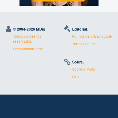
© 2004-
2026 MDig
Editorial:
Todos os direitos
Política de privaciodade
reservados
Termos de uso
Responsabilidade
Sobre:
Sobre o MDig
FAQ