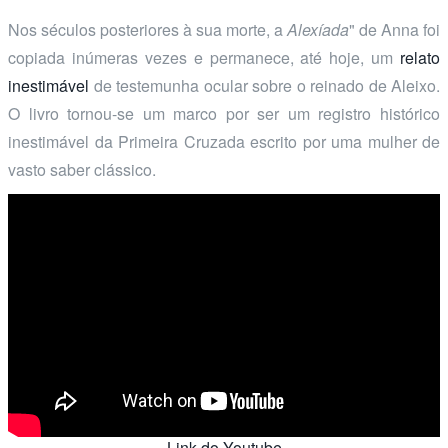
Nos séculos posteriores à sua morte, a
Alexíada
" de Anna foi
copiada inúmeras vezes e permanece, até hoje, um
relato
inestimável
de testemunha ocular sobre o reinado de Aleixo.
O livro tornou-se um marco por ser um registro histórico
inestimável da Primeira Cruzada escrito por uma mulher de
vasto saber clássico.
Link do Youtube