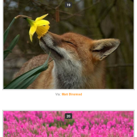
19
Via:
Matt Binstead
20