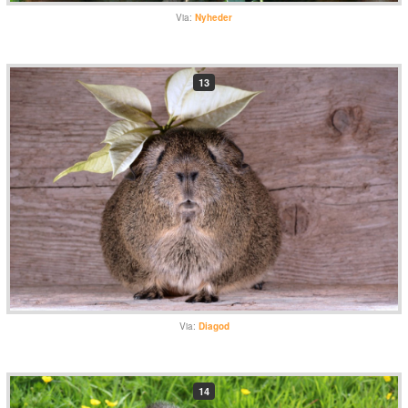
Via:
Nyheder
13
Via:
Diagod
14