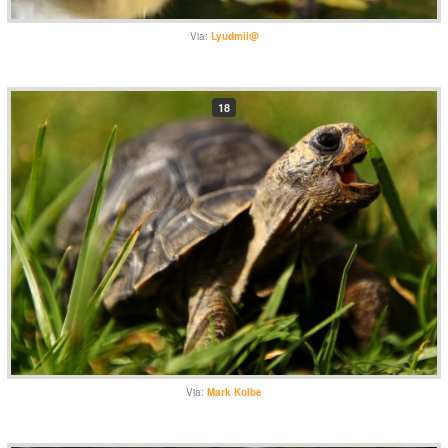
Via:
Lyudmil@
18
Via:
Mark Kolbe