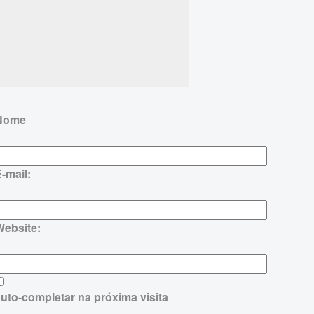
Nome
-mail:
Website:
uto-completar na próxima visita