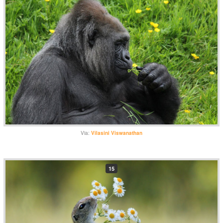
Via:
Vilasini Viswanathan
15