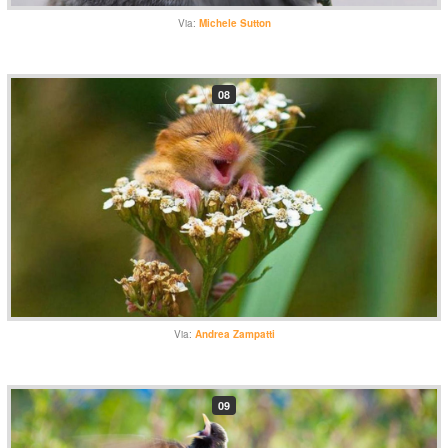
Via:
Michele Sutton
08
Via:
Andrea Zampatti
09