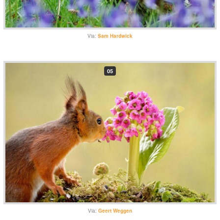
Via:
Sam Hardwick
05
Via:
Geert Weggen