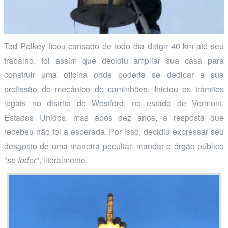
Ted Pelkey ficou cansado de todo dia dirigir 40 km até seu
trabalho, foi assim que decidiu ampliar sua casa para
construir uma oficina onde poderia se dedicar a sua
profissão de mecânico de caminhões. Iniciou os trâmites
legais no distrito de Westford, no estado de Vermont,
Estados Unidos, mas após dez anos, a resposta que
recebeu não foi a esperada. Por isso, decidiu expressar seu
desgosto de uma maneira peculiar: mandar o órgão público
"
se foder
", literalmente.