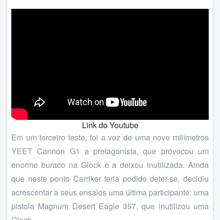
Link do Youtube
Em um terceiro teste, foi a vez de uma nove milímetros
YEET Cannon G1 a protagonista, que provocou um
enorme buraco na Glock e a deixou inutilizada. Ainda
que neste ponto Carriker teria podido deter-se, decidiu
acrescentar a seus ensaios uma última participante: uma
pistola Magnum Desert Eagle 357, que inutilizou uma
Glock.