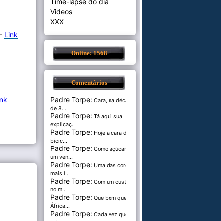
Time-lapse do dia
Videos
XXX
 -
Link
Online: 1568
Comentários
ink
Padre Torpe:
Cara, na década
de 8...
Padre Torpe:
Tá aqui sua
explicaç...
Padre Torpe:
Hoje a cara de
bicic...
Padre Torpe:
Como açúcar é
um ven...
Padre Torpe:
Uma das cores
mais l...
Padre Torpe:
Com um custo de
no m...
Padre Torpe:
Que bom que a
África...
Padre Torpe:
Cada vez que