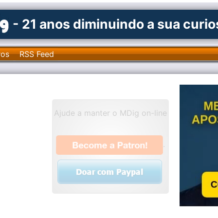
- 21 anos diminuindo a sua curi
ros
RSS Feed
Ajude a manter o MDig on-line
.