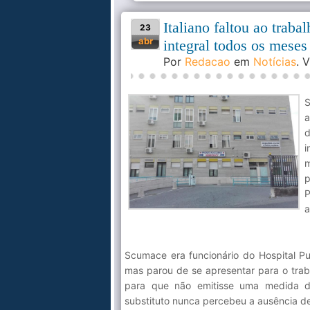
Italiano faltou ao traba
23
abr
integral todos os meses
Por
Redacao
em
Notícias
. 
S
a
d
i
m
p
P
a
Scumace era funcionário do Hospital Pug
mas parou de se apresentar para o tr
para que não emitisse uma medida dis
substituto nunca percebeu a ausência d