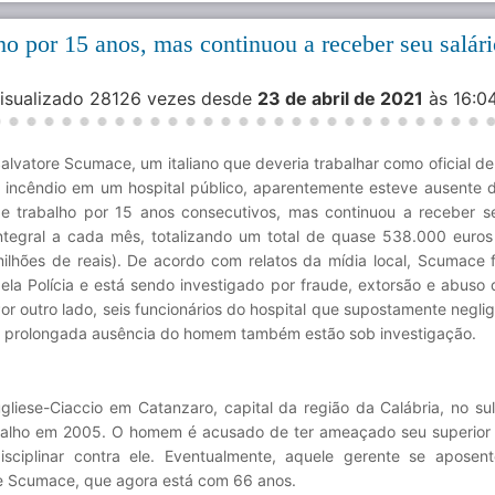
lho por 15 anos, mas continuou a receber seu salár
Visualizado 28126 vezes desde
23 de abril de 2021
às 16:0
alvatore Scumace, um italiano que deveria trabalhar como oficial de
 incêndio em um hospital público, aparentemente esteve ausente d
e trabalho por 15 anos consecutivos, mas continuou a receber se
ntegral a cada mês, totalizando um total de quase 538.000 euros
ilhões de reais). De acordo com relatos da mídia local, Scumace f
ela Polícia e está sendo investigado por fraude, extorsão e abuso 
or outro lado, seis funcionários do hospital que supostamente negli
 prolongada ausência do homem também estão sob investigação.
liese-Ciaccio em Catanzaro, capital da região da Calábria, no sul 
abalho em 2005. O homem é acusado de ter ameaçado seu superior
ciplinar contra ele. Eventualmente, aquele gerente se aposen
e Scumace, que agora está com 66 anos.