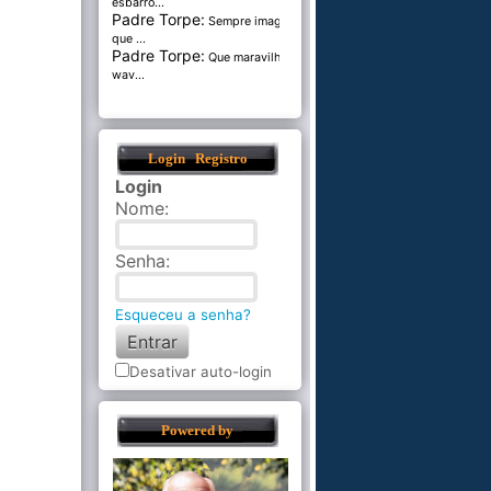
esbarro...
Padre Torpe:
Sempre imaginei
que ...
Padre Torpe:
Que maravilha de
wav...
Login
Registro
Login
Nome
:
Senha
:
Esqueceu a senha?
Desativar auto-login
Powered by