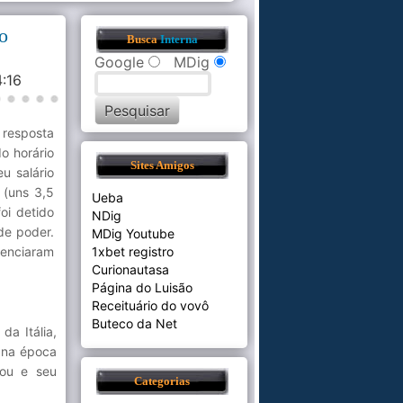
io
Busca
Interna
Google
MDig
4:16
 resposta
o horário
Sites Amigos
u salário
 (uns 3,5
Ueba
oi detido
NDig
de poder.
MDig Youtube
genciaram
1xbet registro
Curionautasa
Página do Luisão
Receituário do vovô
Buteco da Net
da Itália,
 na época
tou e seu
Categorias