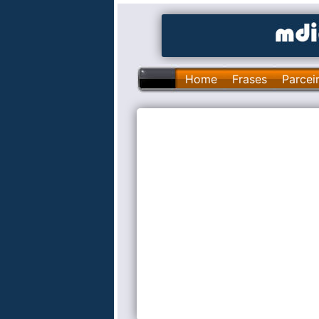
Home
Frases
Parcei