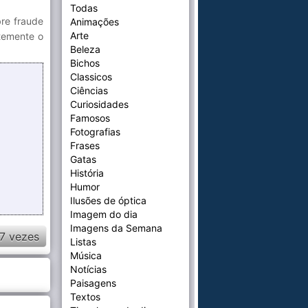
Todas
re fraude
Animações
Arte
ntemente o
Beleza
Bichos
Classicos
Ciências
Curiosidades
Famosos
Fotografias
Frases
Gatas
História
Humor
Ilusões de óptica
Imagem do dia
Imagens da Semana
7 vezes
Listas
Música
Notícias
Paisagens
Textos