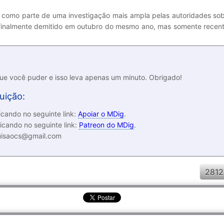
como parte de uma investigação mais ampla pelas autoridades sob
oi finalmente demitido em outubro do mesmo ano, mas somente rece
que você puder e isso leva apenas um minuto. Obrigado!
uição:
cando no seguinte link:
Apoiar o MDig
.
icando no seguinte link:
Patreon do MDig
.
luisaocs@gmail.com
2812