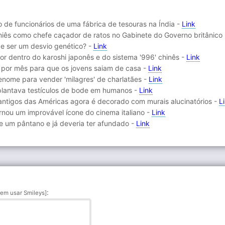
ho de funcionários de uma fábrica de tesouras na Índia -
Link
remiês como chefe caçador de ratos no Gabinete do Governo britânico
e ser um desvio genético? -
Link
or dentro do karoshi japonês e do sistema '996' chinês -
Link
s por mês para que os jovens saiam de casa -
Link
enome para vender 'milagres' de charlatães -
Link
nsplantava testículos de bode em humanos -
Link
antigos das Américas agora é decorado com murais alucinatórios -
L
ornou um improvável ícone do cinema italiano -
Link
e um pântano e já deveria ter afundado -
Link
:
em usar Smileys]