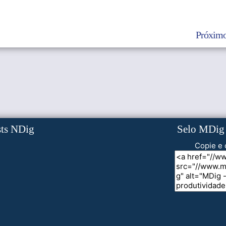
Próximo
sts NDig
Selo MDig
Copie e 