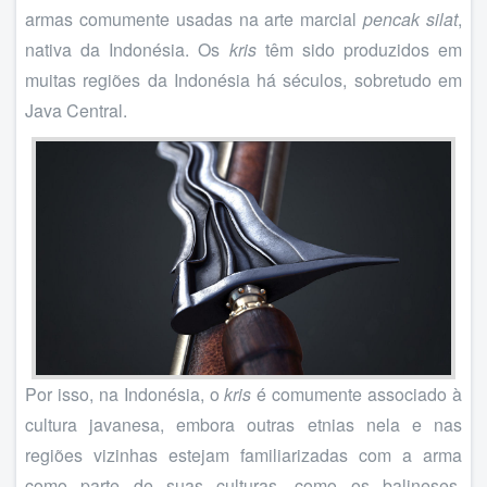
armas comumente usadas na arte marcial
pencak silat
,
nativa da Indonésia. Os
kris
têm sido produzidos em
muitas regiões da Indonésia há séculos, sobretudo em
Java Central.
Por isso, na Indonésia, o
kris
é comumente associado à
cultura javanesa, embora outras etnias nela e nas
regiões vizinhas estejam familiarizadas com a arma
como parte de suas culturas, como os balineses,