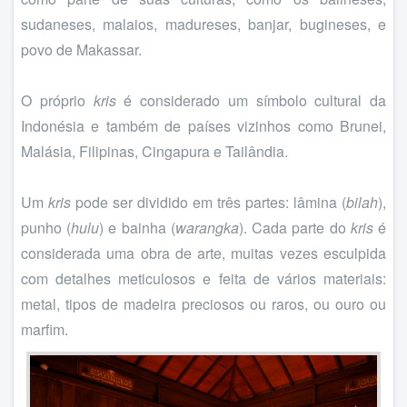
sudaneses, malaios, madureses, banjar, bugineses, e
povo de Makassar.
O próprio
kris
é considerado um símbolo cultural da
Indonésia e também de países vizinhos como Brunei,
Malásia, Filipinas, Cingapura e Tailândia.
Um
kris
pode ser dividido em três partes: lâmina (
bilah
),
punho (
hulu
) e bainha (
warangka
). Cada parte do
kris
é
considerada uma obra de arte, muitas vezes esculpida
com detalhes meticulosos e feita de vários materiais:
metal, tipos de madeira preciosos ou raros, ou ouro ou
marfim.