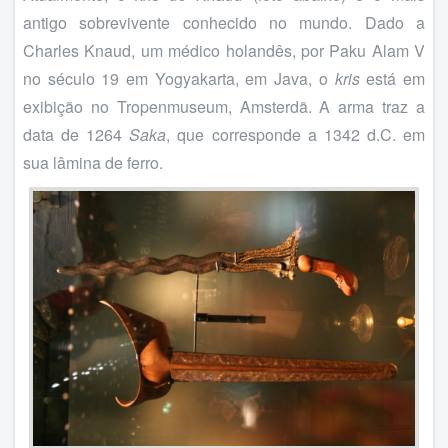
antigo sobrevivente conhecido no mundo. Dado a
Charles Knaud, um médico holandês, por Paku Alam V
no século 19 em Yogyakarta, em Java, o
kris
está em
exibição no Tropenmuseum, Amsterdã. A arma traz a
data de 1264
Saka
, que corresponde a 1342 d.C. em
sua lâmina de ferro.