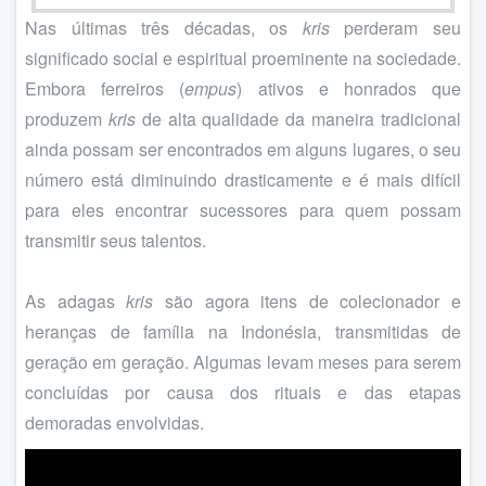
Nas últimas três décadas, os
kris
perderam seu
significado social e espiritual proeminente na sociedade.
Embora ferreiros (
empus
) ativos e honrados que
produzem
kris
de alta qualidade da maneira tradicional
ainda possam ser encontrados em alguns lugares, o seu
número está diminuindo drasticamente e é mais difícil
para eles encontrar sucessores para quem possam
transmitir seus talentos.
As adagas
kris
são agora itens de colecionador e
heranças de família na Indonésia, transmitidas de
geração em geração. Algumas levam meses para serem
concluídas por causa dos rituais e das etapas
demoradas envolvidas.