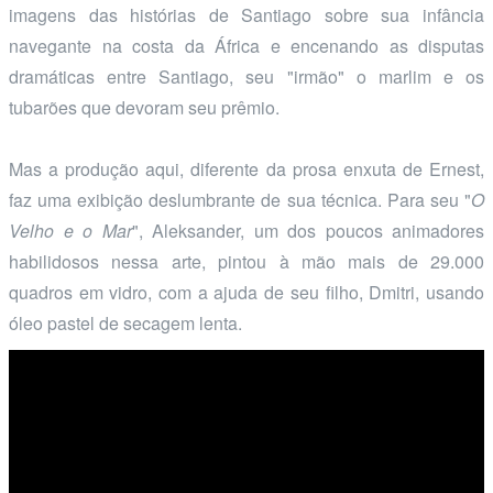
imagens das histórias de Santiago sobre sua infância
navegante na costa da África e encenando as disputas
dramáticas entre Santiago, seu "irmão" o marlim e os
tubarões que devoram seu prêmio.
Mas a produção aqui, diferente da prosa enxuta de Ernest,
faz uma exibição deslumbrante de sua técnica. Para seu "
O
Velho e o Mar
", Aleksander, um dos poucos animadores
habilidosos nessa arte, pintou à mão mais de 29.000
quadros em vidro, com a ajuda de seu filho, Dmitri, usando
óleo pastel de secagem lenta.