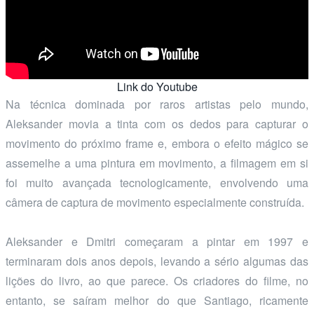
Link do Youtube
Na técnica dominada por raros artistas pelo mundo,
Aleksander movia a tinta com os dedos para capturar o
movimento do próximo frame e, embora o efeito mágico se
assemelhe a uma pintura em movimento, a filmagem em si
foi muito avançada tecnologicamente, envolvendo uma
câmera de captura de movimento especialmente construída.
Aleksander e Dmitri começaram a pintar em 1997 e
terminaram dois anos depois, levando a sério algumas das
lições do livro, ao que parece. Os criadores do filme, no
entanto, se saíram melhor do que Santiago, ricamente