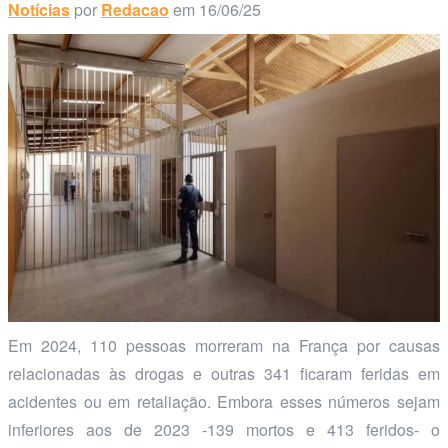
Notícias
por
Redacao
em 16/06/25
Em 2024, 110 pessoas morreram na França por causas
relacionadas às drogas e outras 341 ficaram feridas em
acidentes ou em retaliação. Embora esses números sejam
inferiores aos de 2023 -139 mortos e 413 feridos- o