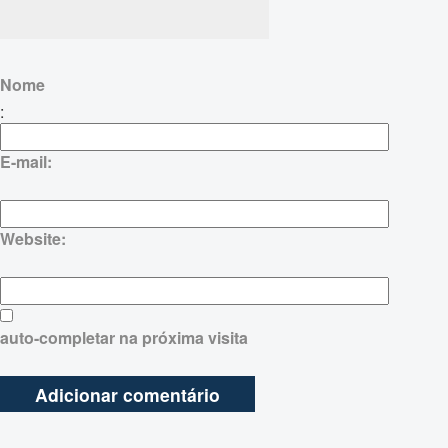
Nome
:
E-mail:
Website:
auto-completar na próxima visita