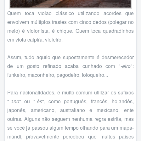
Quem toca violão clássico utilizando acordes que
envolvem múltiplos trastes com cinco dedos (polegar no
meio) é violonista, é chique. Quem toca quadradinhos
em viola caipira, violeiro.
Assim, tudo aquilo que supostamente é desmerecedor
de um gosto refinado acaba cunhado com "
-eiro
":
funkeiro, maconheiro, pagodeiro, fofoqueiro...
Para nacionalidades, é muito comum utilizar os sufixos
"
-ano
" ou "
-ês
", como português, francês, holandês,
japonês, americano, australiano e mexicano, ente
outras. Alguns não seguem nenhuma regra estrita, mas
se você já passou algum tempo olhando para um mapa-
múndi, provavelmente percebeu que muitos países