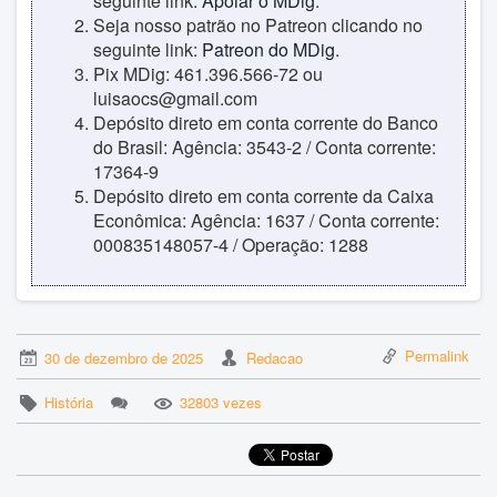
seguinte link:
Apoiar o MDig
.
Seja nosso patrão no Patreon clicando no
seguinte link:
Patreon do MDig
.
Pix MDig: 461.396.566-72 ou
luisaocs@gmail.com
Depósito direto em conta corrente do Banco
do Brasil: Agência: 3543-2 / Conta corrente:
17364-9
Depósito direto em conta corrente da Caixa
Econômica: Agência: 1637 / Conta corrente:
000835148057-4 / Operação: 1288
Permalink
30 de dezembro de 2025
Redacao
História
32803 vezes