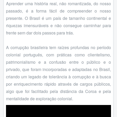
Aprender uma história real, não romantizada, do nosso
passado, é a forma fácil de compreender o nosso
presente. O Brasil é um país de tamanho continental e
riquezas imensuráveis e não consegue caminhar para
frente sem dar dois passos para trás.
A corrupção brasileira tem raízes profundas no período
colonial português, com práticas como clientelismo,
patrimonialismo e a confusão entre o público e o
privado, que foram incorporadas e adaptadas no Brasil,
criando um legado de tolerância à corrupção e à busca
por enriquecimento rápido através de cargos públicos,
algo que foi facilitado pela distância da Coroa e pela
mentalidade de exploração colonial.