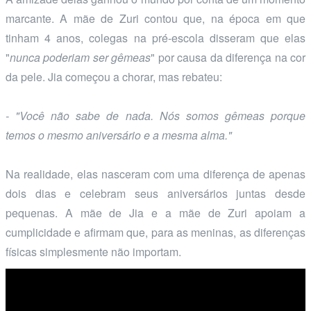
marcante. A mãe de Zuri contou que, na época em que
tinham 4 anos, colegas na pré-escola disseram que elas
"
nunca poderiam ser gêmeas
" por causa da diferença na cor
da pele. Jia começou a chorar, mas rebateu:
- "Você não sabe de nada. Nós somos gêmeas porque
temos o mesmo aniversário e a mesma alma."
Na realidade, elas nasceram com uma diferença de apenas
dois dias e celebram seus aniversários juntas desde
pequenas. A mãe de Jia e a mãe de Zuri apoiam a
cumplicidade e afirmam que, para as meninas, as diferenças
físicas simplesmente não importam.