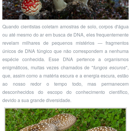
Quando cientistas coletam amostras de solo, corpos d'água
ou até mesmo do ar em busca de DNA, eles frequentemente
revelam milhares de pequenos mistérios — fragmentos
únicos de DNA fúngico que não correspondem a nenhuma
espécie conhecida. Esse DNA pertence a organismos
enigmáticos, muitas vezes chamados de "
fungos escuros
",
que, assim como a matéria escura e a energia escura, estão
ao nosso redor o tempo todo, mas permanecem
desconhecidos do escopo do conhecimento científico,
devido a sua grande diversidade.