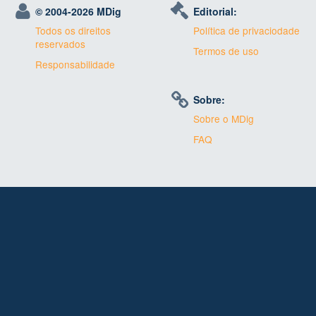
© 2004-
2026 MDig
Editorial:
Todos os direitos
Política de privaciodade
reservados
Termos de uso
Responsabilidade
Sobre:
Sobre o MDig
FAQ