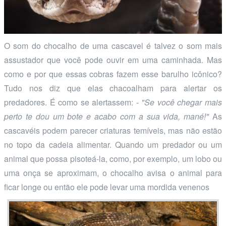
O som do chocalho de uma cascavel é talvez o som mais
assustador que você pode ouvir em uma caminhada. Mas
como e por que essas cobras fazem esse barulho icônico?
Tudo nos diz que elas chacoalham para alertar os
predadores. É como se alertassem:
- "Se você chegar mais
perto te dou um bote e acabo com a sua vida, mané!"
As
cascavéis podem parecer criaturas temíveis, mas não estão
no topo da cadeia alimentar. Quando um predador ou um
animal que possa pisoteá-la, como, por exemplo, um lobo ou
uma onça se aproximam, o chocalho avisa o animal para
ficar longe ou então ele pode levar uma mordida venenos