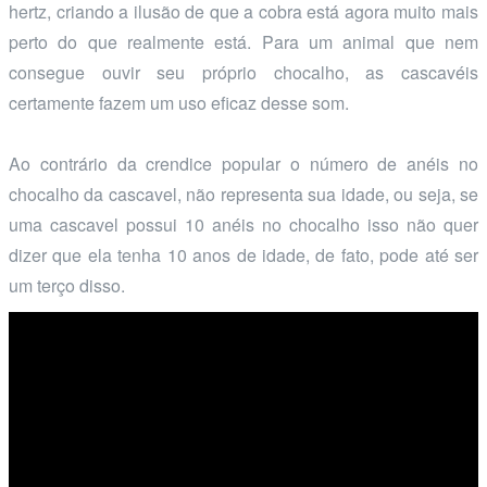
hertz, criando a ilusão de que a cobra está agora muito mais
perto do que realmente está. Para um animal que nem
consegue ouvir seu próprio chocalho, as cascavéis
certamente fazem um uso eficaz desse som.
Ao contrário da crendice popular o número de anéis no
chocalho da cascavel, não representa sua idade, ou seja, se
uma cascavel possui 10 anéis no chocalho isso não quer
dizer que ela tenha 10 anos de idade, de fato, pode até ser
um terço disso.