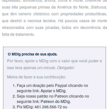
depressão, sonolência, anúria, coma e morte. Diferente de
suas três pequenas primas da América do Norte,
Sistrurus
,
que têm veneno citotóxico com propriedades proteolíticas,
que destrói e necrosa tecidos. Há poucos casos de morte
relacionados com suas picadas, todos em decorrência da
falta de tratamento.
O MDig precisa de sua ajuda.
Por favor, apoie o MDig com o valor que você puder e
isso leva apenas um minuto. Obrigado!
Meios de fazer a sua contribuição:
Faça um doação pelo Paypal clicando no
seguinte link:
Apoiar o MDig
.
Seja nosso patrão no Patreon clicando no
seguinte link:
Patreon do MDig
.
Pix MDig: 461.396.566-72 ou