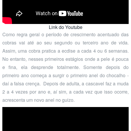
Link do Youtube
Como regra geral o período de crescimento acentuado das
cobras vai até ao seu segundo ou terceiro ano de vida.
Assim, uma cobra pratica a ecdise a cada 4 ou 6 semanas.
No entanto, nesses primeiros estágios onde a pele é pouca
e fina, ela desprende totalmente. Somente depois do
primeiro ano começa a surgir o primeiro anel do chocalho -
daí a falsa crença. Depois de adulta, a cascavel faz a muda
2 a 4 vezes por ano e, aí sim, a cada vez que isso ocorre,
acrescenta um novo anel no guizo.