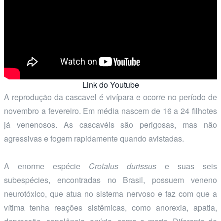
Link do Youtube
A reprodução da cascavel é vivípara e ocorre no período de
novembro a fevereiro. Em média nascem de 16 a 24 filhotes
já venenosos. As cascavéis são perigosas, mas não
agressivas e fogem rapidamente quando avistadas.
A enorme espécie
Crotalus durissus
e suas seis
subespécies, encontradas no Brasil, possuem veneno
neurotóxico, que atua no sistema nervoso e faz com que a
vítima tenha reações sistêmicas, como anorexia, apatia,