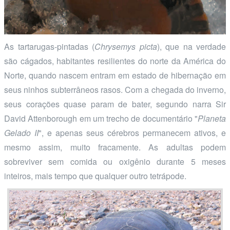
As tartarugas-pintadas (
Chrysemys picta
), que na verdade
são cágados, habitantes resilientes do norte da América do
Norte, quando nascem entram em estado de hibernação em
seus ninhos subterrâneos rasos. Com a chegada do inverno,
seus corações quase param de bater, segundo narra Sir
David Attenborough em um trecho de documentário "
Planeta
Gelado II
", e apenas seus cérebros permanecem ativos, e
mesmo assim, muito fracamente. As adultas podem
sobreviver sem comida ou oxigênio durante 5 meses
inteiros, mais tempo que qualquer outro tetrápode.