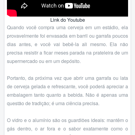
Link do Youtube
Quando você compra uma cerveja em um estádio, ela
provavelmente foi envasada em barril ou garrafa poucos
dias antes, e você vai bebê-la ali mesmo. Ela não
precisa resistir a ficar meses parada na prateleira de um
supermercado ou em um depósito.
Portanto, da próxima vez que abrir uma garrafa ou lata
de cerveja gelada e refrescante, você poderá apreciar a
embalagem tanto quanto a bebida. Não é apenas uma
questão de tradição; é uma ciência precisa.
O vidro e o alumínio são os guardiões ideais: mantêm o
gás dentro, o ar fora e o sabor exatamente como o