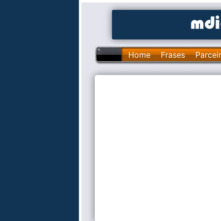
Home
Frases
Parcei