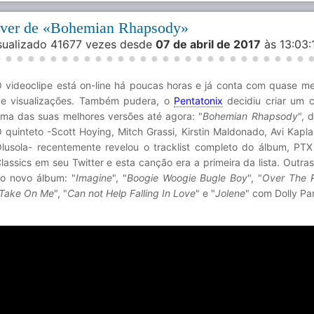
over de «Bohemian Rhapsody»
isualizado 41677 vezes desde
07 de abril de 2017
às 13:03
 videoclipe está on-line há poucas horas e já conta com quase me
e visualizações. Também pudera, o
Pentatonix
decidiu criar um c
ma das suas melhores versões até agora: "
Bohemian Rhapsody
", 
 quinteto -Scott Hoying, Mitch Grassi, Kirstin Maldonado, Avi Kapla
lusola- recentemente revelou o tracklist completo do álbum, PTX 
lassics em seu Twitter e esta canção era a primeira da lista. Outra
o novo álbum: "
Imagine
", "
Boogie Woogie Bugle Boy
", "
Over The 
Take On Me
", "
Can not Help Falling In Love
" e "
Jolene
" com Dolly Pa