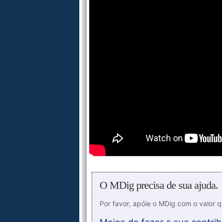
O MDig precisa de sua ajuda.
Por favor, apóie o MDig com o valor 