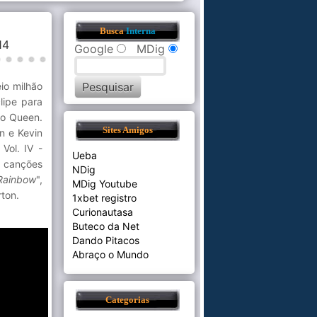
Busca
Interna
:14
Google
MDig
io milhão
lipe para
do Queen.
Sites Amigos
n e Kevin
Vol. IV -
Ueba
s canções
NDig
Rainbow
",
MDig Youtube
rton.
1xbet registro
Curionautasa
Buteco da Net
Dando Pitacos
Abraço o Mundo
Categorias