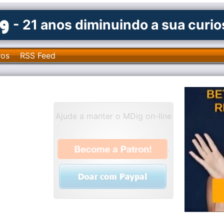
- 21 anos diminuindo a sua curi
ros
RSS Feed
Ajude a manter o MDig on-line
.