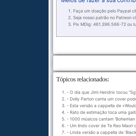
Meios de fazer a sua contrib
Faça um doação pelo Paypal cli
Seja nosso patrão no Patreon cl
Pix MDig: 461.396.566-72 ou 
Tópicos relacionados:
- O dia que Jimi Hendrix tocou “Sg
- Dolly Parton canta um cover pod
- Esta versão a cappella de «Woul
- Rato de estimação toca uma gait
- 1000 músicos cantam 'Bohemian
- Um lindo cover de Te Reo Maori
- Linda versão a cappella de 'Blac