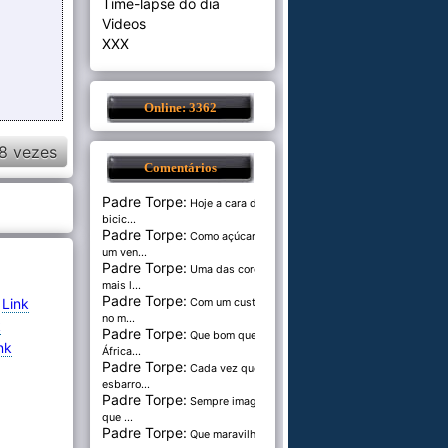
Time-lapse do dia
Videos
XXX
Online: 3362
8 vezes
Comentários
Padre Torpe:
Hoje a cara de
bicic...
Padre Torpe:
Como açúcar é
um ven...
Padre Torpe:
Uma das cores
mais l...
Padre Torpe:
-
Link
Com um custo de
no m...
k
Padre Torpe:
Que bom que a
nk
África...
Padre Torpe:
Cada vez que
esbarro...
Padre Torpe:
Sempre imaginei
que ...
Padre Torpe:
Que maravilha de