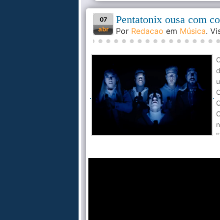
Pentatonix ousa com c
07
abr
Por
Redacao
em
Música
. V
O
d
u
O
O
C
n
"