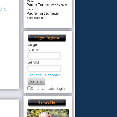
wav...
Padre Torpe:
Um dos animais
Link
mais ...
Padre Torpe:
A maior
biofábrica d...
Login
Registro
Login
Nome
:
Senha
:
Esqueceu a senha?
Desativar auto-login
Powered by