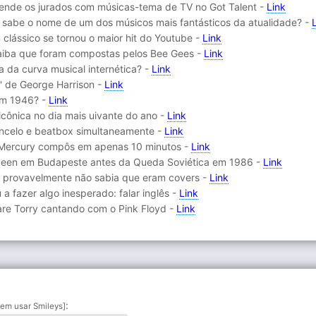
eende os jurados com músicas-tema de TV no Got Talent -
Link
 sabe o nome de um dos músicos mais fantásticos da atualidade? -
clássico se tornou o maior hit do Youtube -
Link
saiba que foram compostas pelos Bee Gees -
Link
a da curva musical internética? -
Link
' de George Harrison -
Link
em 1946? -
Link
icônica no dia mais uivante do ano -
Link
loncelo e beatbox simultaneamente -
Link
 Mercury compôs em apenas 10 minutos -
Link
ueen em Budapeste antes da Queda Soviética em 1986 -
Link
ê provavelmente não sabia que eram covers -
Link
 fazer algo inesperado: falar inglês -
Link
are Torry cantando com o Pink Floyd -
Link
:
em usar Smileys]