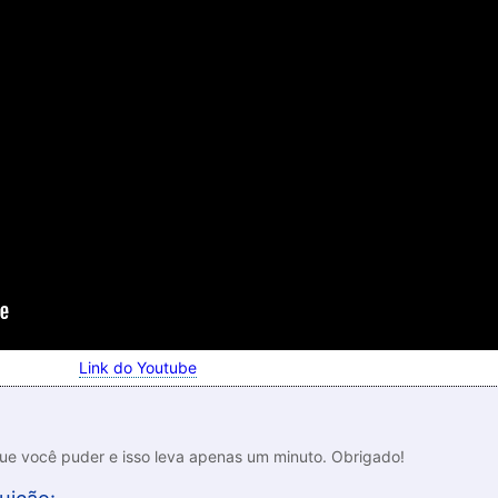
Link do Youtube
que você puder e isso leva apenas um minuto. Obrigado!