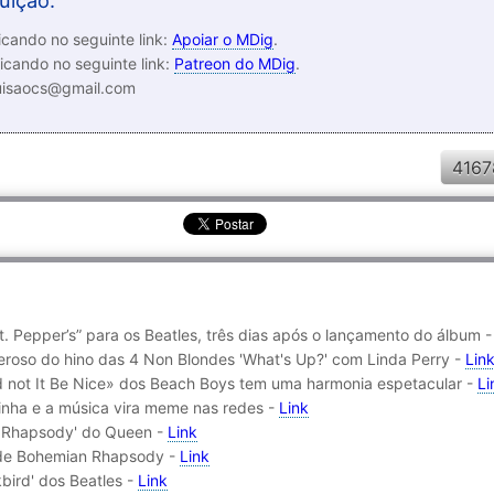
uição:
cando no seguinte link:
Apoiar o MDig
.
icando no seguinte link:
Patreon do MDig
.
luisaocs@gmail.com
4167
t. Pepper’s” para os Beatles, três dias após o lançamento do álbum 
eroso do hino das 4 Non Blondes 'What's Up?' com Linda Perry -
Lin
d not It Be Nice» dos Beach Boys tem uma harmonia espetacular -
Li
inha e a música vira meme nas redes -
Link
 Rhapsody' do Queen -
Link
 de Bohemian Rhapsody -
Link
kbird' dos Beatles -
Link