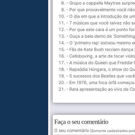
- Grupo a cappella Maytree surpr
- Por que provavelmente você não
- O dia em que a introdução de um 
- 7 músicas que você talvez não 
- Por que este cara é um ponto for
- Ouça a bela demo de 'Something
- O 'primeiro rap' estreou mesmo 
- Fãs de Kate Bush recriam dança 
- Celloboxing, a arte de tocar vio
- A música do Queen que Freddie
- Rapsódia Húngara, o show do Q
- 5 sucessos dos Beatles que voc
- Em 1976, uma foca órfã começou a
- Rara apresentação ao vivo de Cl
Faça o seu comentário
O seu comentário
[Somente cadastrados pod