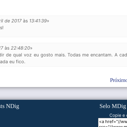
ril de 2017
às
13:41:39
»
s!
17
às
22:48:20
»
ir de qual voz eu gosto mais. Todas me encantam. A cad
ada eu fico.
Próximo
sts NDig
Selo MDig
Copie e 