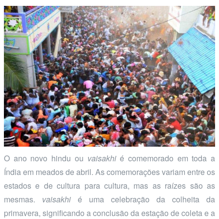
O ano novo hindu ou
vaisakhi
é comemorado em toda a
Índia em meados de abril. As comemorações variam entre os
estados e de cultura para cultura, mas as raízes são as
mesmas.
vaisakhi
é uma celebração da colheita da
primavera, significando a conclusão da estação de coleta e a