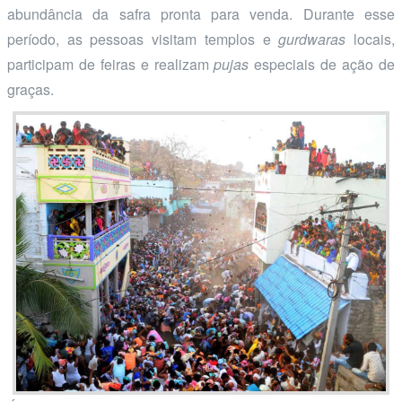
abundância da safra pronta para venda. Durante esse
período, as pessoas visitam templos e
gurdwaras
locais,
participam de feiras e realizam
pujas
especiais de ação de
graças.