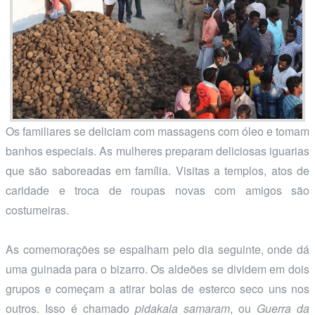
Os familiares se deliciam com massagens com óleo e tomam
banhos especiais. As mulheres preparam deliciosas iguarias
que são saboreadas em família. Visitas a templos, atos de
caridade e troca de roupas novas com amigos são
costumeiras.
As comemorações se espalham pelo dia seguinte, onde dá
uma guinada para o bizarro. Os aldeões se dividem em dois
grupos e começam a atirar bolas de esterco seco uns nos
outros. Isso é chamado
pidakala samaram
, ou
Guerra da