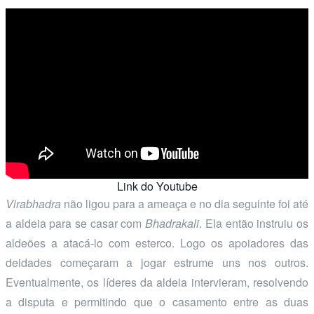
Link do Youtube
Virabhadra
não ligou para a ameaça e no dia seguinte foi até
a aldeia para se casar com
Bhadrakali
. Ela então instruiu os
aldeões a atacá-lo com esterco. Logo os apoiadores das
deidades começaram a jogar estrume uns nos outros.
Eventualmente, os líderes da aldeia intervieram, resolvendo
a disputa e permitindo que o casamento entre as duas