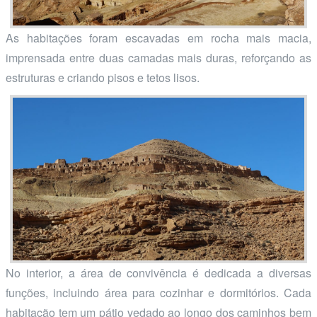
As habitações foram escavadas em rocha mais macia,
imprensada entre duas camadas mais duras, reforçando as
estruturas e criando pisos e tetos lisos.
No interior, a área de convivência é dedicada a diversas
funções, incluindo área para cozinhar e dormitórios. Cada
habitação tem um pátio vedado ao longo dos caminhos bem