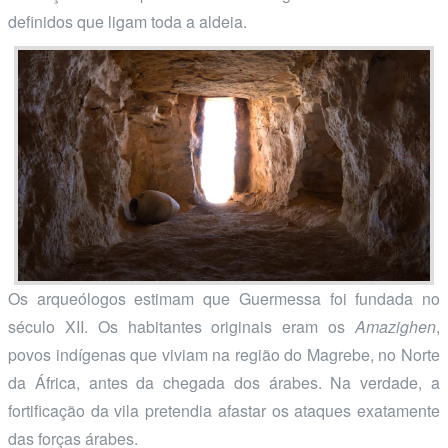
definidos que ligam toda a aldeia.
Os arqueólogos estimam que Guermessa foi fundada no
século XII. Os habitantes originais eram os
Amazighen
,
povos indígenas que viviam na região do Magrebe, no Norte
da África, antes da chegada dos árabes. Na verdade, a
fortificação da vila pretendia afastar os ataques exatamente
das forças árabes.