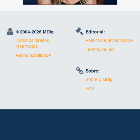
© 2004-
2026 MDig
Editorial:
Todos os direitos
Política de privaciodade
reservados
Termos de uso
Responsabilidade
Sobre:
Sobre o MDig
FAQ