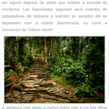
em alguns degraus de pedra que subiam a encosta da
montanha. Los Sepúlvedas seguiram seus instintos de
saqueadores de tesouros e subiram as escadas até se
depararem com a cidade abandonada, ou como a
chamavam de "
Inferno Verde
".
A ganância logo levou a melhor sobre eles e um dos filhos