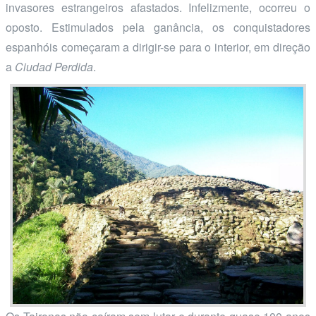
invasores estrangeiros afastados. Infelizmente, ocorreu o
oposto. Estimulados pela ganância, os conquistadores
espanhóis começaram a dirigir-se para o interior, em direção
a
Ciudad Perdida
.