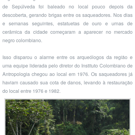
de Sepúlveda foi baleado no local pouco depois da
descoberta, gerando brigas entre os saqueadores. Nos dias
e semanas seguintes, estatuetas de ouro e urnas de
cerâmica da cidade começaram a aparecer no mercado
negro colombiano.
Isso disparou o alarme entre os arqueólogos da região e
uma equipe liderada pelo diretor do Instituto Colombiano de
Antropologia chegou ao local em 1976. Os saqueadores já
haviam causado sua cota de danos, levando à restauração
do local entre 1976 e 1982.