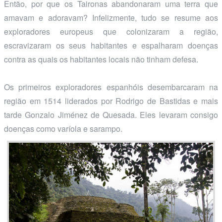
Então, por que os Taironas abandonaram uma terra que
amavam e adoravam? Infelizmente, tudo se resume aos
exploradores europeus que colonizaram a região,
escravizaram os seus habitantes e espalharam doenças
contra as quais os habitantes locais não tinham defesa.
Os primeiros exploradores espanhóis desembarcaram na
região em 1514 liderados por Rodrigo de Bastidas e mais
tarde Gonzalo Jiménez de Quesada. Eles levaram consigo
doenças como varíola e sarampo.