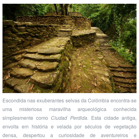
Escondida nas exuberantes selvas da Colômbia encontra-se
uma misteriosa maravilha arqueológica conhecida
simplesmente como
Ciudad Perdida
. Esta cidade antiga,
envolta em história e velada por séculos de vegetação
densa, despertou a curiosidade de aventureiros e