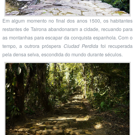
Em algum momento no final dos anos 1500, os habitantes
restantes de Tairona abandonaram a cidade, recuando para
as montanhas para escapar da conquista espanhola. Com o
tempo, a outrora próspera
Ciudad Perdida
foi recuperada
pela densa selva, escondida do mundo durante séculos.