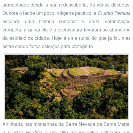
arqueólogos desde a sua redescoberta, há várias décadas.
Outrora o lar de um povo indígena pacífico, a
Ciudad Perdida
esconde uma história sombria: a brutal colonização
europeia, a ganância e a escravatura levaram ao abandono
da esplêndida cidade. Hoje é uma ruína do que já foi, mas
estão sendo feitos esforços para protegê-la.
Aninhada nas montanhas da Serra Nevada de Santa Marta,
a
Ciudad Perdida
é um sítio arqueológico cativante que