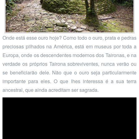
Onde está esse ouro hoje? Como todo o ouro, prata e pedras
preciosas pilhados na América, está em museus por toda a
Europa, onde os descendentes modernos dos Taironas, e na
verdade os próprios Tairona sobreviventes, nunca verão ou
se beneficiarão dele. Não que o ouro seja particularmente
importante para eles. O que lhes interessa é a sua terra
ancestral, que ainda acreditam ser sagrada.