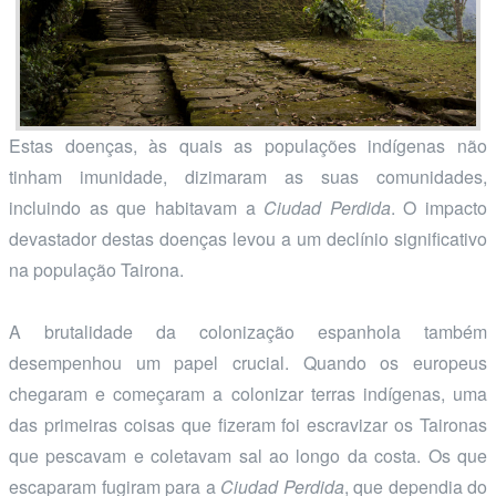
Estas doenças, às quais as populações indígenas não
tinham imunidade, dizimaram as suas comunidades,
incluindo as que habitavam a
Ciudad Perdida
. O impacto
devastador destas doenças levou a um declínio significativo
na população Tairona.
A brutalidade da colonização espanhola também
desempenhou um papel crucial. Quando os europeus
chegaram e começaram a colonizar terras indígenas, uma
das primeiras coisas que fizeram foi escravizar os Taironas
que pescavam e coletavam sal ao longo da costa. Os que
escaparam fugiram para a
Ciudad Perdida
, que dependia do