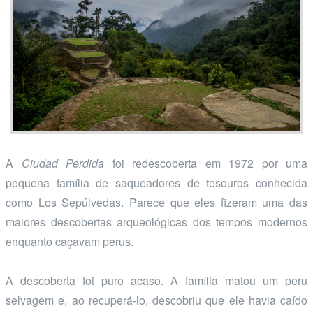
A
Ciudad Perdida
foi redescoberta em 1972 por uma
pequena família de saqueadores de tesouros conhecida
como Los Sepúlvedas. Parece que eles fizeram uma das
maiores descobertas arqueológicas dos tempos modernos
enquanto caçavam perus.
A descoberta foi puro acaso. A família matou um peru
selvagem e, ao recuperá-lo, descobriu que ele havia caído