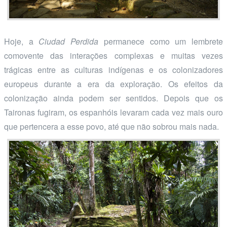
Hoje, a
Ciudad Perdida
permanece como um lembrete
comovente das interações complexas e muitas vezes
trágicas entre as culturas indígenas e os colonizadores
europeus durante a era da exploração. Os efeitos da
colonização ainda podem ser sentidos. Depois que os
Taironas fugiram, os espanhóis levaram cada vez mais ouro
que pertencera a esse povo, até que não sobrou mais nada.