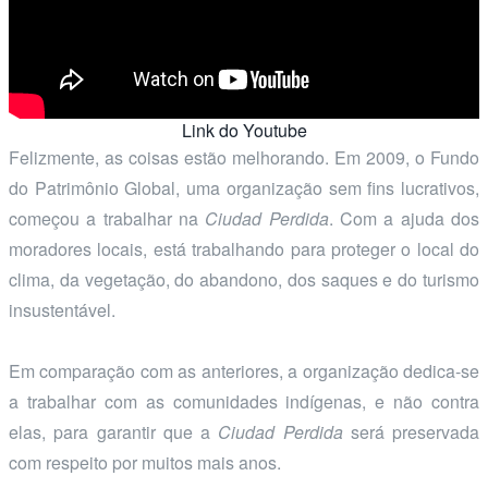
Link do Youtube
Felizmente, as coisas estão melhorando. Em 2009, o Fundo
do Patrimônio Global, uma organização sem fins lucrativos,
começou a trabalhar na
Ciudad Perdida
. Com a ajuda dos
moradores locais, está trabalhando para proteger o local do
clima, da vegetação, do abandono, dos saques e do turismo
insustentável.
Em comparação com as anteriores, a organização dedica-se
a trabalhar com as comunidades indígenas, e não contra
elas, para garantir que a
Ciudad Perdida
será preservada
com respeito por muitos mais anos.