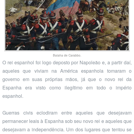
Bataha de Carabbo.
O rei espanhol foi logo deposto por Napoleão e, a partir daí,
aqueles que viviam na América espanhola tomaram o
governo em suas próprias mãos, já que o novo rei da
Espanha era visto como ilegítimo em todo o império
espanhol.
Guerras civis eclodiram entre aqueles que desejavam
permanecer leais à Espanha sob seu novo rei e aqueles que
desejavam a independência. Um dos lugares que tentou se