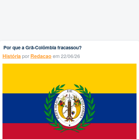
Por que a Grã-Colômbia fracassou?
História
por
Redacao
em 22/06/26