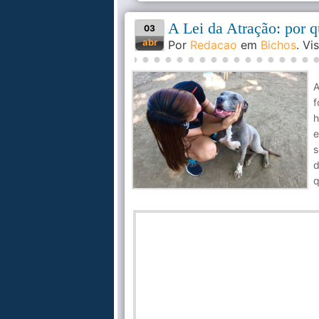
A Lei da Atração: por q
03
abr
Por
Redacao
em
Bichos
. V
A
f
h
e
s
d
q