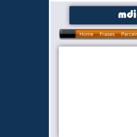
Home
Frases
Parcei