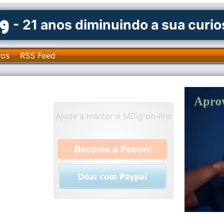
- 21 anos diminuindo a sua curi
ros
RSS Feed
Ajude a manter o MDig on-line
.