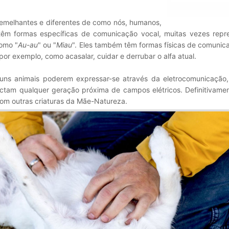
emelhantes e diferentes de como nós, humanos,
têm formas específicas de comunicação vocal, muitas vezes repr
como "
Au-au
" ou "
Miau
". Eles também têm formas físicas de comuni
 por exemplo, como acasalar, cuidar e derrubar o alfa atual.
guns animais poderem expressar-se através da eletrocomunicação
ectam qualquer geração próxima de campos elétricos. Definitivame
 com outras criaturas da Mãe-Natureza.