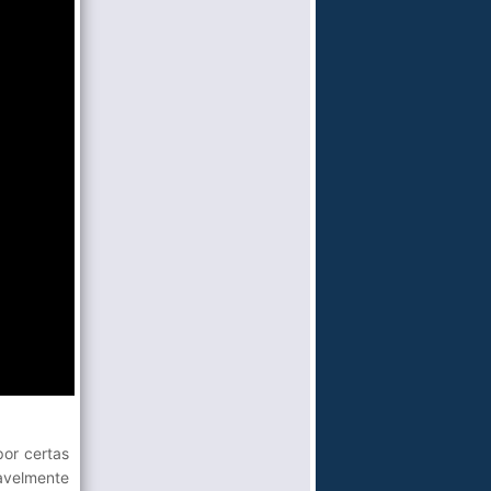
por certas
vavelmente