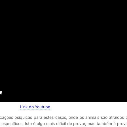
Link do Youtube
icações psíquicas para estes casos, onde os animais são atraídos 
 específicos. Isto é algo mais difícil de provar, mas também é pro