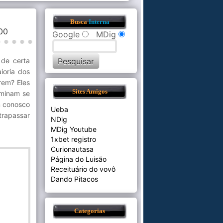
Busca
Interna
:00
Google
MDig
 de certa
ioria dos
rem? Eles
Sites Amigos
rminam se
m conosco
Ueba
trapassar
NDig
MDig Youtube
1xbet registro
Curionautasa
Página do Luisão
Receituário do vovô
Dando Pitacos
Categorias