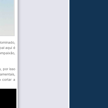
dominado,
pal aqui é
compaixão,
, por isso
tamentais,
 cortar a