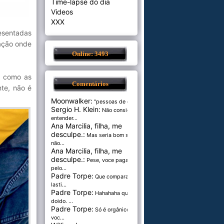
Time-lapse do dia
Videos
XXX
esentadas
cação onde
Online: 3493
, como as
Comentários
nte, não é
Moonwalker:
"pessoas de cer...
Sergio H. Klein:
Não consigo
entender...
Ana Marcilia, filha, me
desculpe.:
Mas seria bom se
não...
Ana Marcilia, filha, me
desculpe.:
Pese, voce paga
pelo...
Padre Torpe:
Que comparação
lasti...
Padre Torpe:
Hahahaha que
doido. ...
Padre Torpe:
Só é orgânico se
voc...