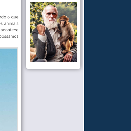
ando o que
s animais
 acontece
 possamos