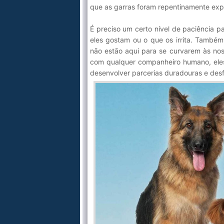
que as garras foram repentinamente exp
É preciso um certo nível de paciência 
eles gostam ou o que os irrita. Também
não estão aqui para se curvarem às no
com qualquer companheiro humano, ele
desenvolver parcerias duradouras e desfr