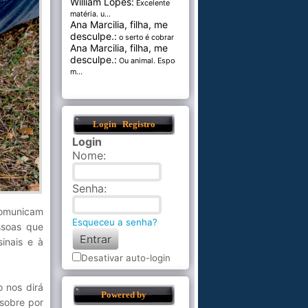
William Lopes:
Excelente
matéria. u...
Ana Marcilia, filha, me
desculpe.:
o serto é cobrar pel...
Ana Marcilia, filha, me
desculpe.:
Ou animal. Esponja
m...
Login
Registro
Login
Nome
:
Senha
:
comunicam
Esqueceu a senha?
ssoas que
inais e à
Desativar auto-login
 nos dirá
Powered by
sobre por