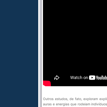
Outros estudos, de fato, exploram expl
auras e energias que rodeiam indivíduos