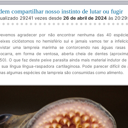
m compartilhar nosso instinto de lutar ou fugir
isualizado 29241 vezes desde
26 de abril de 2024
às 20:2
evemos agradecer por não encontrar nenhuma das 40 espécie
eixes ciclóstomos no hemisfério sul e jamais vamos ter a infelic
vistar uma lampreia marinha se contorcendo nas águas rasas
ocarra, em forma de ventosa, aberta cheia de dentes (aproxi
50). O que faz deste peixe parasita ainda mais material indutor de
 sua língua língua-raspadora cartilaginosa. Pode parecer difícil de 
as algumas espécies de lampreia são consumidas como alimento.