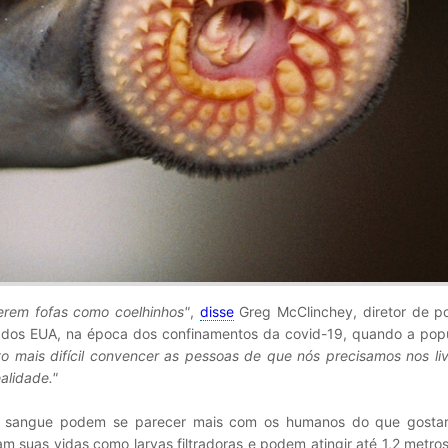
serem fofas como coelhinhos"
,
disse
Greg McClinchey, diretor de po
dos EUA, na época dos confinamentos da covid-19, quando a pop
to mais difícil convencer as pessoas de que nós precisamos nos liv
alidade."
de sangue podem se parecer mais com os humanos do que gosta
am suas vidas como larvas filtradoras e podem atingir até 1,2 metro