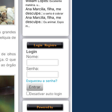
William Lopes:
Excelente
matéria. u...
Ana Marcilia, filha, me
desculpe.:
o serto é cobrar pel...
Ana Marcilia, filha, me
desculpe.:
Ou animal. Esponja
m...
s grandes
elíquia de
Login
Registro
Login
 de olhos
Nome
:
eça. O que
a ao órgão
Senha
:
Esqueceu a senha?
Desativar auto-login
Powered by