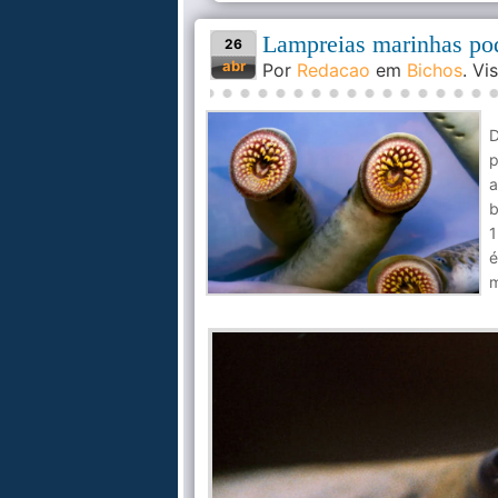
Lampreias marinhas pode
26
abr
Por
Redacao
em
Bichos
. V
D
p
a
b
1
é
m