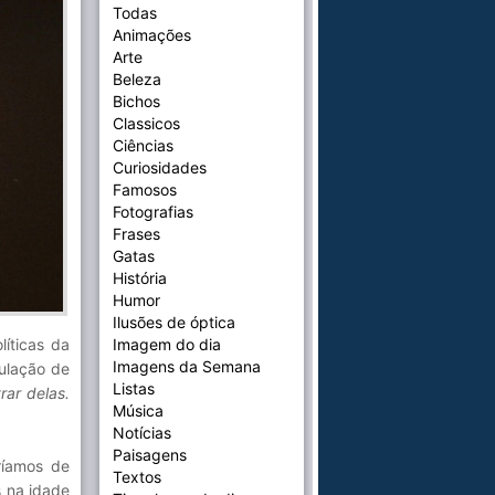
Todas
Animações
Arte
Beleza
Bichos
Classicos
Ciências
Curiosidades
Famosos
Fotografias
Frases
Gatas
História
Humor
Ilusões de óptica
líticas da
Imagem do dia
Imagens da Semana
ulação de
Listas
rar delas.
Música
Notícias
Paisagens
ríamos de
Textos
s na idade