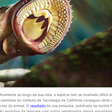
ticamente ao longo de sua vida, a espécie tem se mostrado difícil d
ientistas do Instituto de Tecnologia da Califórnia conseguiu obter
rvoso do animal. O
resultado
da sua pesquisa, publicado na revista
ação evolutiva da lampreia com outros vertebrados menos assustad