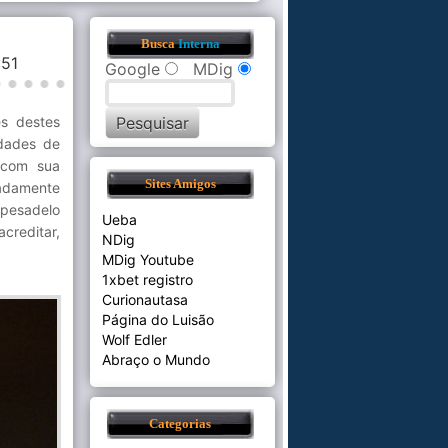
Busca
Interna
9:51
Google
MDig
s destes
idades de
 com sua
Sites Amigos
madamente
 pesadelo
Ueba
acreditar,
NDig
MDig Youtube
1xbet registro
Curionautasa
Página do Luisão
Wolf Edler
Abraço o Mundo
Categorias