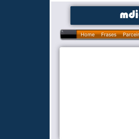
Home
Frases
Parcei