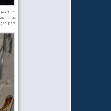
ase de um
as outras
ação para