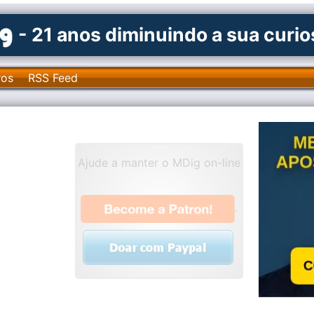
- 21 anos diminuindo a sua curi
ros
RSS Feed
Ajude a manter o MDig on-line
.