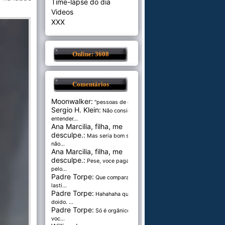
Time-lapse do dia
Videos
XXX
Online: 3608
Comentários
Moonwalker:
"pessoas de cer...
Sergio H. Klein:
Não consigo
entender...
Ana Marcilia, filha, me
desculpe.:
Mas seria bom se
não...
Ana Marcilia, filha, me
desculpe.:
Pese, voce paga
pelo...
Padre Torpe:
Que comparação
lasti...
Padre Torpe:
Hahahaha que
doido. ...
Padre Torpe:
Só é orgânico se
voc...