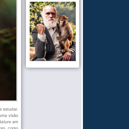
e estudar.
 uma visão
Nature
em
ores, como