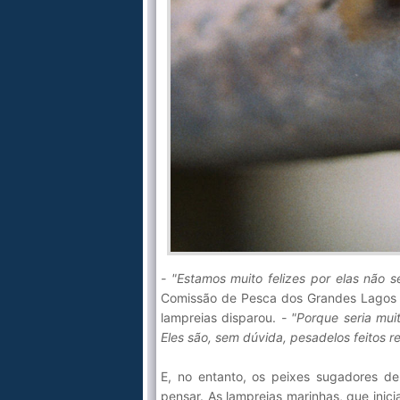
- "Estamos muito felizes por elas não 
Comissão de Pesca dos Grandes Lagos 
lampreias disparou.
- "Porque seria mui
Eles são, sem dúvida, pesadelos feitos re
E, no entanto, os peixes sugadores 
pensar. As lampreias marinhas, que inici