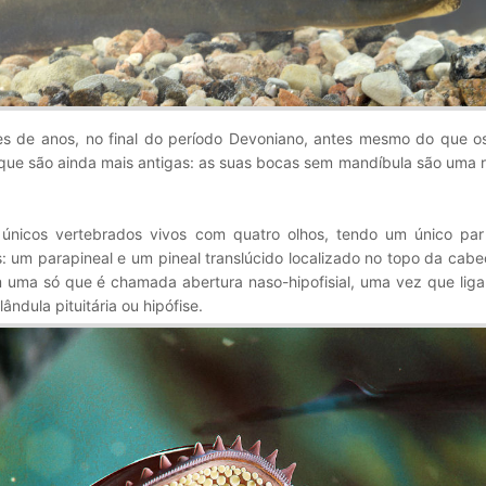
es de anos, no final do período Devoniano, antes mesmo do que o
que são ainda mais antigas: as suas bocas sem mandíbula são uma r
 únicos vertebrados vivos com quatro olhos, tendo um único par
s: um parapineal e um pineal translúcido localizado no topo da cab
em uma só que é chamada abertura naso-hipofisial, uma vez que lig
ândula pituitária ou hipófise.