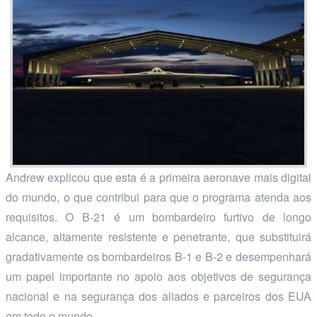
Andrew explicou que esta é a primeira aeronave mais digital
do mundo, o que contribui para que o programa atenda aos
requisitos. O B-21 é um bombardeiro furtivo de longo
alcance, altamente resistente e penetrante, que substituirá
gradativamente os bombardeiros B-1 e B-2 e desempenhará
um papel importante no apoio aos objetivos de segurança
nacional e na segurança dos aliados e parceiros dos EUA
em todo o mundo.