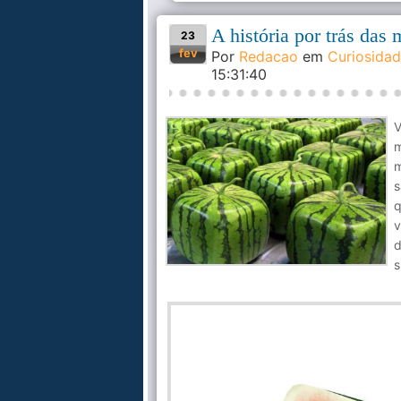
A história por trás das
23
fev
Por
Redacao
em
Curiosida
15:31:40
V
m
m
s
q
v
d
s