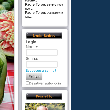
esbarro...
Padre Torpe:
Sempre imaginei
que ...
Padre Torpe:
Que maravilha de
wav...
Login
Registro
Login
Nome
:
Senha
:
Esqueceu a senha?
Desativar auto-login
Powered by