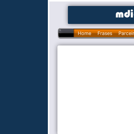
Home
Frases
Parcei