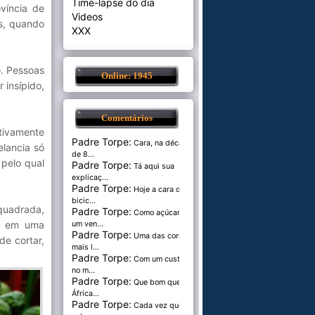
Time-lapse do dia
víncia de
Videos
s, quando
XXX
o. Pessoas
Online: 1945
 insípido,
Comentários
ativamente
Padre Torpe:
Cara, na década
elancia só
de 8...
pelo qual
Padre Torpe:
Tá aqui sua
explicaç...
Padre Torpe:
Hoje a cara de
bicic...
 quadrada,
Padre Torpe:
Como açúcar é
em em uma
um ven...
Padre Torpe:
Uma das cores
de cortar,
mais l...
Padre Torpe:
Com um custo de
no m...
Padre Torpe:
Que bom que a
África...
Padre Torpe:
Cada vez que