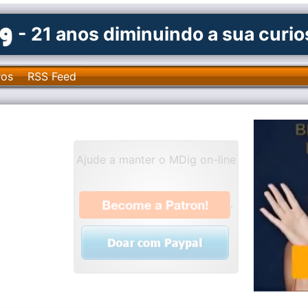
- 21 anos diminuindo a sua curi
ros
RSS Feed
Ajude a manter o MDig on-line
.