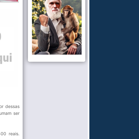
or dessas
tumam ser
00 reais.