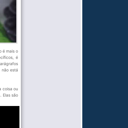
o é mais o
cíficos, é
arágrafos
a não está
 coisa ou
. Elas são