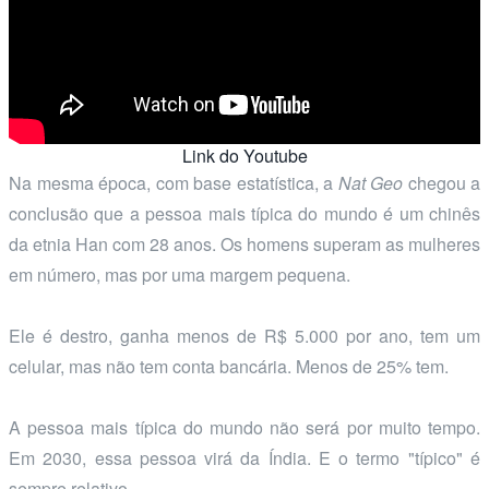
Link do Youtube
Na mesma época, com base estatística, a
Nat Geo
chegou a
conclusão que a pessoa mais típica do mundo é um chinês
da etnia Han com 28 anos. Os homens superam as mulheres
em número, mas por uma margem pequena.
Ele é destro, ganha menos de R$ 5.000 por ano, tem um
celular, mas não tem conta bancária. Menos de 25% tem.
A pessoa mais típica do mundo não será por muito tempo.
Em 2030, essa pessoa virá da Índia. E o termo "típico" é
sempre relativo.