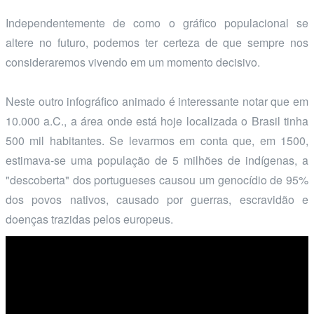
Independentemente de como o gráfico populacional se
altere no futuro, podemos ter certeza de que sempre nos
consideraremos vivendo em um momento decisivo.
Neste outro infográfico animado é interessante notar que em
10.000 a.C., a área onde está hoje localizada o Brasil tinha
500 mil habitantes. Se levarmos em conta que, em 1500,
estimava-se uma população de 5 milhões de indígenas, a
"descoberta" dos portugueses causou um genocídio de 95%
dos povos nativos, causado por guerras, escravidão e
doenças trazidas pelos europeus.