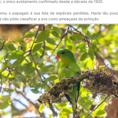
4, o único avistamento confirmado desde a década de 1920.
ionou o papagaio à sua lista de espécies perdidas. Havia tão pou
CN não pôde classificar a ave como ameaçada de extinção.