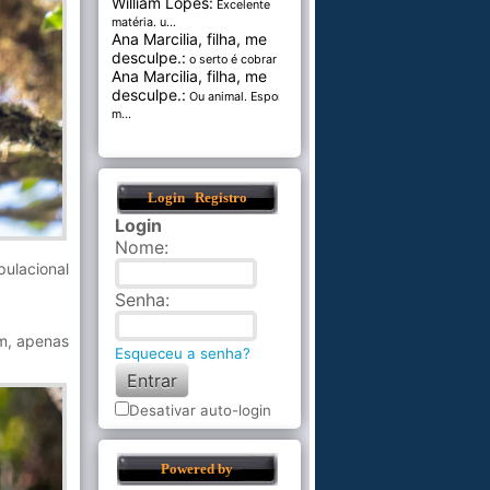
William Lopes:
Excelente
matéria. u...
Ana Marcilia, filha, me
desculpe.:
o serto é cobrar pel...
Ana Marcilia, filha, me
desculpe.:
Ou animal. Esponja
m...
Login
Registro
Login
Nome
:
ulacional
Senha
:
em, apenas
Esqueceu a senha?
Desativar auto-login
Powered by