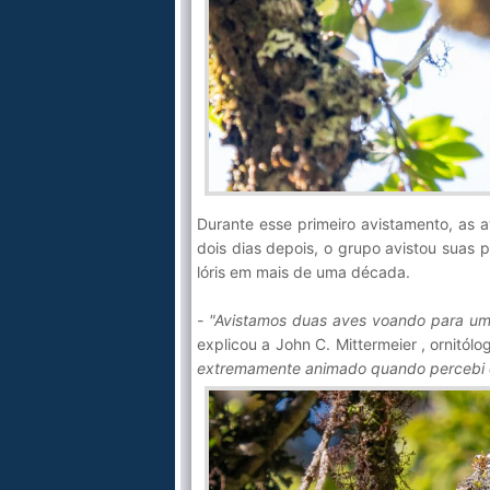
Durante esse primeiro avistamento, as a
dois dias depois, o grupo avistou suas p
lóris em mais de uma década.
- "Avistamos duas aves voando para uma
explicou a John C. Mittermeier , ornitól
extremamente animado quando percebi qu