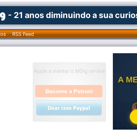
- 21 anos diminuindo a sua curi
ros
RSS Feed
Ajude a manter o MDig on-line
.