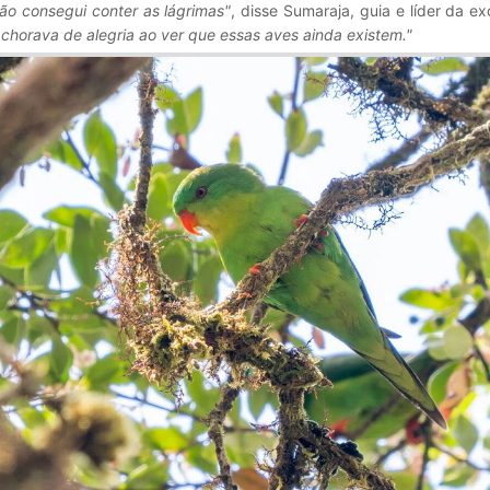
não consegui conter as lágrimas"
, disse Sumaraja, guia e líder da e
 chorava de alegria ao ver que essas aves ainda existem."