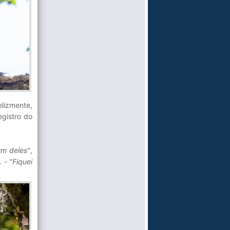
elizmente,
egistro do
um deles"
,
s.
- "Fiquei