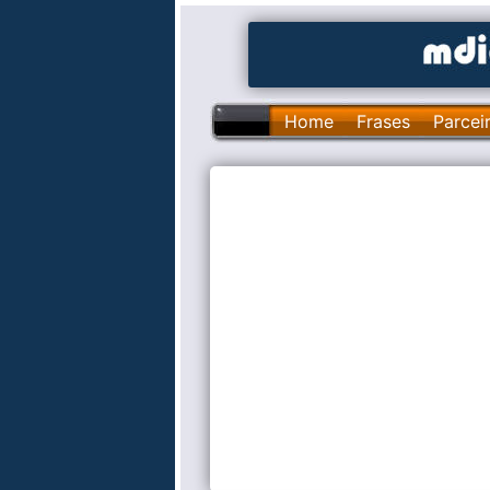
Home
Frases
Parcei