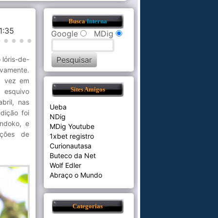
Busca
Interna
21:35
Google
MDig
lóris-de-
ovamente.
ma vez em
Sites Amigos
 esquivo
bril, nas
Ueba
dição foi
NDig
andoko, e
MDig Youtube
ações de
1xbet registro
Curionautasa
Buteco da Net
Wolf Edler
Abraço o Mundo
Categorias