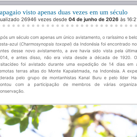
apagaio visto apenas duas vezes em um século
isualizado 26946 vezes desde
04 de junho de 2026
às 16:
pós um século com apenas um único avistamento, o raríssimo e belo 
esta-azul (
Charmosynopsis toxopei
) da Indonésia foi encontrado n
ntes desse novo avistamento, a ave havia sido vista pela últi
014, e antes disso, não era vista desde a década de 1920. O
sitacídeo foi avistado durante uma expedição de 14 dias em a
emotas terras altas do Monte Kapalatmada, na Indonésia. A expe
iderada pelo grupo de montanhistas Kanal Buru e pelo líder H
contou com a participação de membros de várias organiz
onservação.