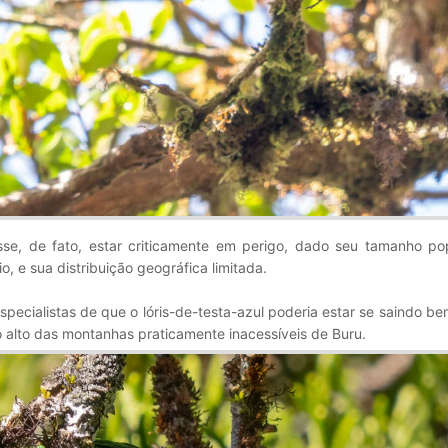
se, de fato, estar criticamente em perigo, dado seu tamanho pop
, e sua distribuição geográfica limitada.
specialistas de que o lóris-de-testa-azul poderia estar se saindo b
lto das montanhas praticamente inacessíveis de Buru.