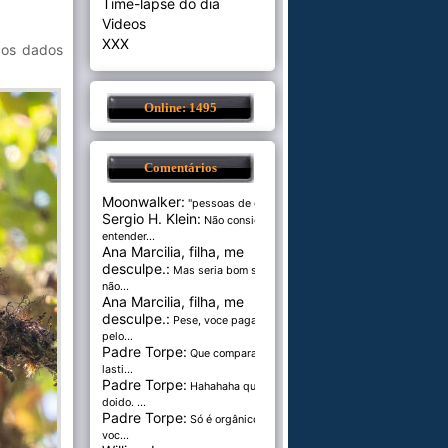
Time-lapse do dia
Videos
XXX
cos dados
Online: 1495
Comentários
Moonwalker:
"pessoas de cer...
Sergio H. Klein:
Não consigo
entender...
Ana Marcilia, filha, me
desculpe.:
Mas seria bom se
não...
Ana Marcilia, filha, me
desculpe.:
Pese, voce paga
pelo...
Padre Torpe:
Que comparação
lasti...
Padre Torpe:
Hahahaha que
doido. ...
Padre Torpe:
Só é orgânico se
voc...