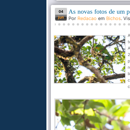
As novas fotos de um p
04
jun
Por
Redacao
em
Bichos
. V
A
t
A
2
p
r
l
c