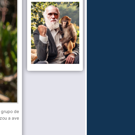
o grupo de
izou a ave