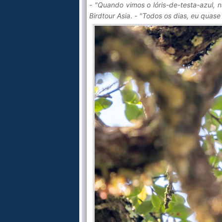
- "Quando vimos o lóris-de-testa-azul, 
Birdtour Asia
.
- "Todos os dias, eu quase