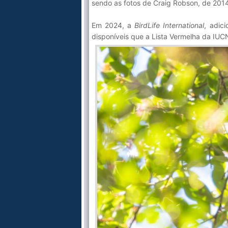
sendo as fotos de Craig Robson, de 201
Em 2024, a
BirdLife International
, adic
disponíveis que a Lista Vermelha da IU