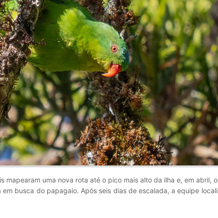
 mapearam uma nova rota até o pico mais alto da ilha e, em abril, 
a em busca do papagaio. Após seis dias de escalada, a equipe local