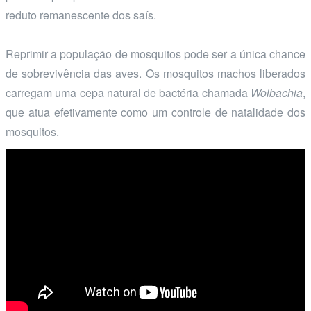
reduto remanescente dos saís.
Reprimir a população de mosquitos pode ser a única chance
de sobrevivência das aves. Os mosquitos machos liberados
carregam uma cepa natural de bactéria chamada
Wolbachia
,
que atua efetivamente como um controle de natalidade dos
mosquitos.