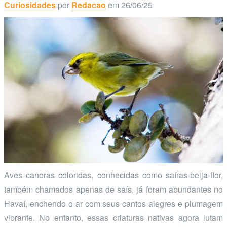
Curiosidades
por
Redacao
em 26/06/25
Aves canoras coloridas, conhecidas como saíras-beija-flor,
também chamados apenas de saís, já foram abundantes no
Havaí, enchendo o ar com seus cantos alegres e plumagem
vibrante. No entanto, essas criaturas nativas agora lutam