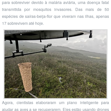
para sobreviver devido à malária aviária, uma doença fatal
transmitida por mosquitos invasores. Das mais de 50
espécies de saíras-beija-flor que viveram nas ilhas, apenas
17 sobrevivem até hoje.
Agora, cientistas elaboraram um plano inteligente para
ajudar as aves a se recuperarem. Eles estão usando drones